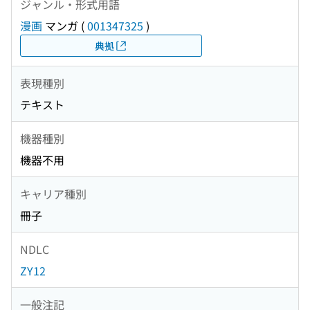
ジャンル・形式用語
漫画
マンガ
(
001347325
)
典拠
表現種別
テキスト
機器種別
機器不用
キャリア種別
冊子
NDLC
ZY12
一般注記