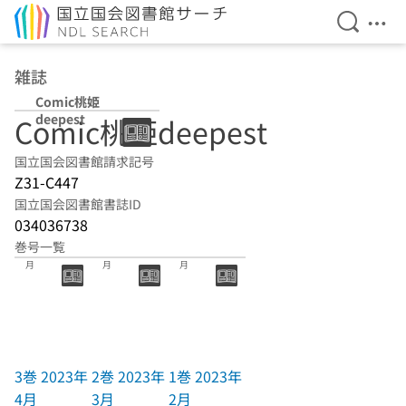
検索を開
メニ
本文へ移動
雑誌
Comic桃姫
deepest
Comic桃姫deepest
国立国会図書館請求記号
Z31-C447
国立国会図書館書誌ID
034036738
巻号一覧
3巻 2023年4
2巻 2023年3
1巻 2023年2
月
月
月
3巻 2023年
2巻 2023年
1巻 2023年
4月
3月
2月