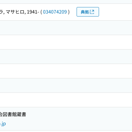
 マサヒロ, 1941-
(
034074209
)
典拠
国会図書館蔵書
.jp