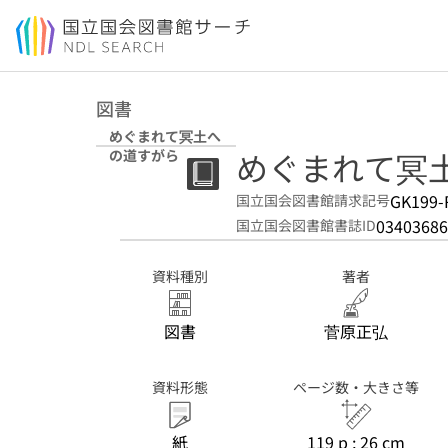
本文へ移動
図書
めぐまれて冥土へ
めぐまれて冥
の道すがら
GK199-
国立国会図書館請求記号
03403686
国立国会図書館書誌ID
資料種別
著者
図書
菅原正弘
資料形態
ページ数・大きさ等
紙
119 p ; 26 cm