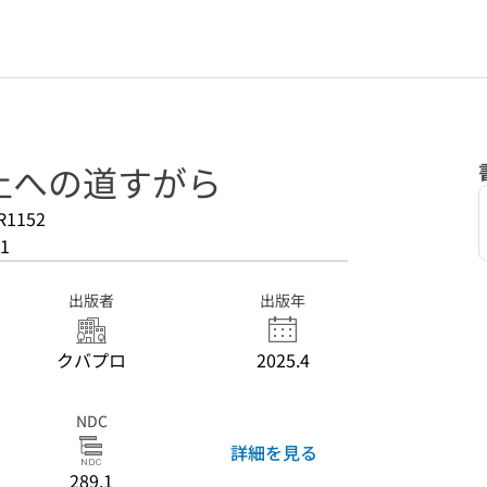
土への道すがら
R1152
1
出版者
出版年
クバプロ
2025.4
NDC
詳細を見る
289.1