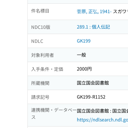
件名標目
菅原, 正弘, 1941-
スガワラ,
289.1 : 個人伝記
NDC10版
GK199
NDLC
一般
対象利用者
2000円
入手条件・定価
国立国会図書館
所蔵機関
GK199-R1152
請求記号
連携機関・データベー
国立国会図書館 : 国立
ス
https://ndlsearch.ndl.go