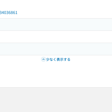
/034036861
少なく表示する