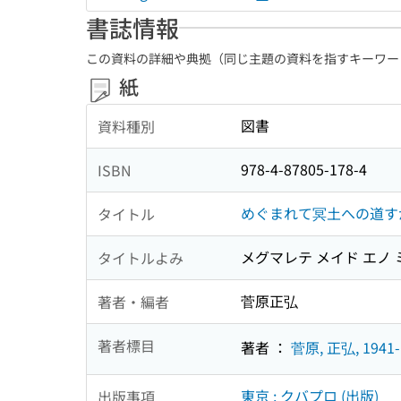
書誌情報
この資料の詳細や典拠（同じ主題の資料を指すキーワー
紙
図書
資料種別
978-4-87805-178-4
ISBN
めぐまれて冥土への道す
タイトル
メグマレテ メイド エノ
タイトルよみ
菅原正弘
著者・編者
著者標目
著者 ：
菅原, 正弘, 1941-
東京 : クバプロ (出版)
出版事項