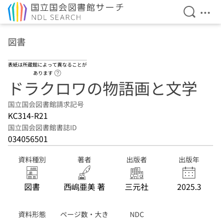
検索を開
メニ
本文へ移動
図書
表紙は所蔵館によって異なることが
ヘルプページへのリンク
あります
ドラクロワの物語画と文学
国立国会図書館請求記号
KC314-R21
国立国会図書館書誌ID
034056501
資料種別
著者
出版者
出版年
図書
西嶋亜美 著
三元社
2025.3
資料形態
ページ数・大き
NDC