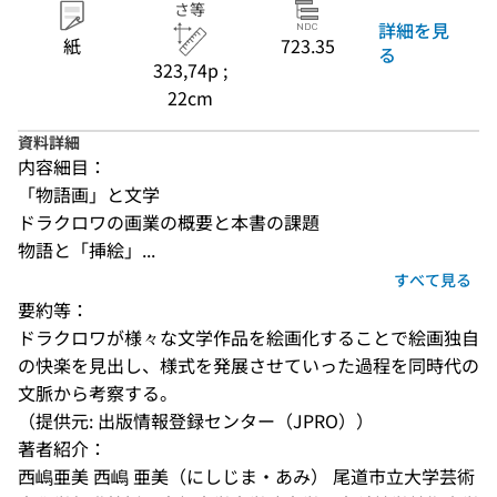
さ等
詳細を見
紙
723.35
る
323,74p ;
22cm
資料詳細
内容細目：
「物語画」と文学
ドラクロワの画業の概要と本書の課題
物語と「挿絵」...
すべて見る
要約等：
ドラクロワが様々な文学作品を絵画化することで絵画独自
の快楽を見出し、様式を発展させていった過程を同時代の
文脈から考察する。
（提供元: 出版情報登録センター（JPRO））
著者紹介：
西嶋亜美 西嶋 亜美（にしじま・あみ） 尾道市立大学芸術