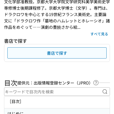
文化学部准教授。京都大学大学院文学研究科美学美術史学
専修博士後期課程修了。京都大学博士（文学）。専門は、
ドラクロワを中心とする19世紀フランス美術史。主要論
文に「ドラクロワ作「墓地のハムレットとホレーシオ」諸
作品をめぐって――演劇の豊饒さから絵...
すべて見る
書店で探す
書店で探す
目次
提供元：出版情報登録センター（JPRO）
ヘルプペ
キー
［目次］
はじめに