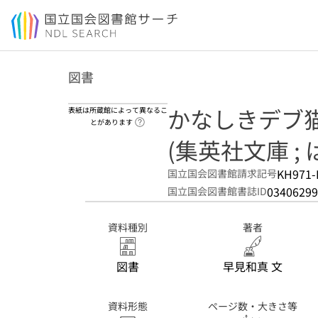
本文へ移動
図書
かなしきデブ猫
表紙は所蔵館によって異なるこ
ヘルプページへのリンク
とがあります
(集英社文庫 ; は
KH971-
国立国会図書館請求記号
03406299
国立国会図書館書誌ID
資料種別
著者
図書
早見和真 文
資料形態
ページ数・大きさ等