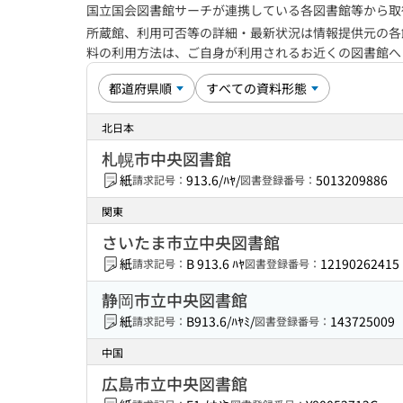
国立国会図書館サーチが連携している各図書館等から取
所蔵館、利用可否等の詳細・最新状況は情報提供元の各
料の利用方法は、ご自身が利用されるお近くの図書館
北日本
札幌市中央図書館
紙
913.6/ﾊﾔ/
5013209886
請求記号：
図書登録番号：
関東
さいたま市立中央図書館
紙
B 913.6 ﾊﾔ
12190262415
請求記号：
図書登録番号：
静岡市立中央図書館
紙
B913.6/ﾊﾔﾐ/
143725009
請求記号：
図書登録番号：
中国
広島市立中央図書館