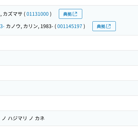
, カズマサ
(
01131000
)
典拠
3-
カノウ, カリン, 1983-
(
001145197
)
典拠
ノ ハジマリ ノ カネ