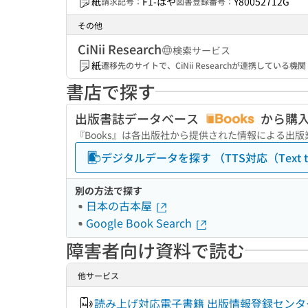
紙
F1-はや
Y80052712G
請求記号：
図書登録番号：
その他
CiNii Research
検索サービス
紙
遷移先のサイトで、CiNii Researchが連携してい
書店で探す
出版書誌データベース
から購
『Books』は各出版社から提供された情報による出
デジタルデータを探す （TTS対応（Text to
別の方法で探す
日本の古本屋
Google Book Search
障害者向け資料で読む
他サービス
読み上げ対応電子書籍 出版情報登録センタ