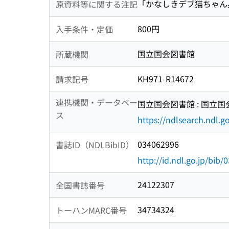
「かなしきデブ猫ちゃん兵
原資料等に関する注記
800円
入手条件・定価
国立国会図書館
所蔵機関
KH971-R14672
請求記号
連携機関・データベー
国立国会図書館 : 国立
ス
https://ndlsearch.ndl.go
034062996
書誌ID（NDLBibID）
http://id.ndl.go.jp/bib
24122307
全国書誌番号
34734324
トーハンMARC番号