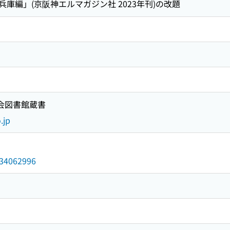
庫編」(京阪神エルマガジン社 2023年刊)の改題
国会図書館蔵書
.jp
/034062996