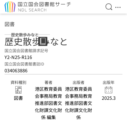
検索を開
メニ
本文へ移動
図書
歴史散歩みなと
歴史散歩みなと
国立国会図書館請求記号
Y2-N25-R116
国立国会図書館書誌ID
034063886
資料種別
著者
出版者
出版年
港区教育委員
港区教育委員
会事務局教育
会事務局教育
図書
2025.3
推進部図書文
推進部図書文
化財課文化財
化財課文化財
係 編集
係