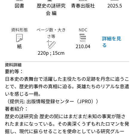
図書
歴史の謎研究
青春出版社
2025.5
会 編
資料形態
ページ数・大き
NDC
さ等
詳細を見
る
紙
210.04
220p ; 15cm
資料詳細
要約等：
日本史の表舞台で活躍した主役たちの足跡を丹念に追うこ
とで、歴史的事件の真相に迫る。英雄たちのリアルな息遣
いを感じる一冊。
（提供元: 出版情報登録センター（JPRO））
著者紹介：
歴史の謎研究会 歴史の闇にはまだまだ未知の事実が隠さ
れたままになっている。その奥深くうずもれたロマンを発
掘し、現代に蘇らせることを使命としている研究グルー