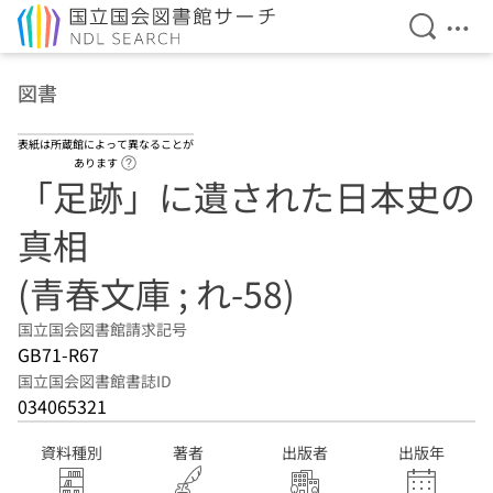
検索を開
メニ
本文へ移動
図書
表紙は所蔵館によって異なることが
ヘルプページへのリンク
あります
「足跡」に遺された日本史の
真相
(青春文庫 ; れ-58)
国立国会図書館請求記号
GB71-R67
国立国会図書館書誌ID
034065321
資料種別
著者
出版者
出版年