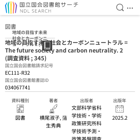
検索を開
メニ
本文へ移動
図書
地域の目指す未来
社会とカーボンニ
地域の目指す未来社会とカーボンニュートラル =
ュートラル 2 (調
The future society and carbon neutrality. 2
査資料 ; 345)
(調査資料 ; 345)
国立国会図書館請求記号
EC111-R32
国立国会図書館書誌ID
034067741
資料種別
著者
出版者
出版年
文部科学省科
学技術・学術
図書
横尾淑子, 蒲
2025.2
政策研究所科
生秀典
学技術予測・
政策基盤調査