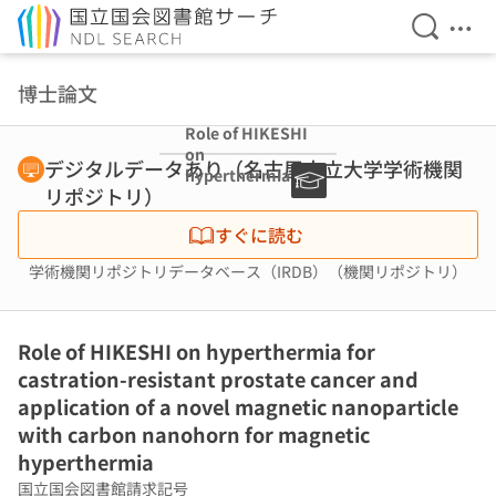
検索を開
メニ
本文へ移動
博士論文
Role of HIKESHI
on
デジタルデータあり（名古屋市立大学学術機関
hyperthermia
リポジトリ）
for castration-
resistant
すぐに読む
prostate cancer
and application
学術機関リポジトリデータベース（IRDB）（機関リポジトリ）
of a novel
magnetic
nanoparticle
with carbon
Role of HIKESHI on hyperthermia for
nanohorn for
castration-resistant prostate cancer and
magnetic
application of a novel magnetic nanoparticle
hyperthermia
with carbon nanohorn for magnetic
hyperthermia
国立国会図書館請求記号