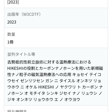
[2023]
出版年（W3CDTF）
2023
数量
1冊
並列タイトル等
去勢抵抗性前立腺癌に対する温熱療法における
HIKESHIの役割とカーボンナノホーンを用いた新規磁
性ナノ粒子の磁気温熱療法への応用 キョセイ テイコ
ウセイ ゼンリツセン ガン ニ タイスル オンネツ リョ
ウホウ ニ オケル HIKESHI ノ ヤクワリ ト カーボン ナ
ノホーン オ モチイタ シンキ ジセイ ナノ リュウシ ノ
ジキ オンネツ リョウホウ エ ノ オウヨウ
授与機関名