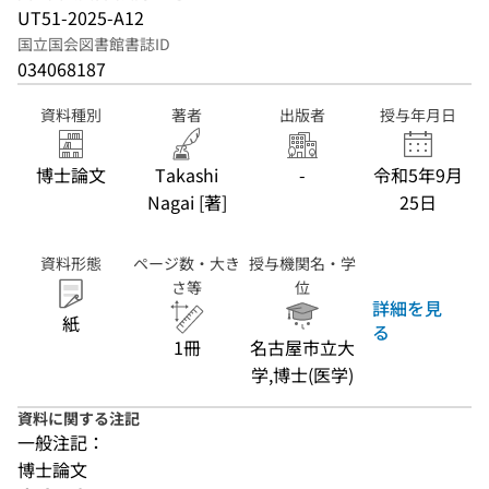
UT51-2025-A12
国立国会図書館書誌ID
034068187
資料種別
著者
出版者
授与年月日
博士論文
Takashi
-
令和5年9月
Nagai [著]
25日
資料形態
ページ数・大き
授与機関名・学
さ等
位
詳細を見
紙
る
1冊
名古屋市立大
学,博士(医学)
資料に関する注記
一般注記：
博士論文