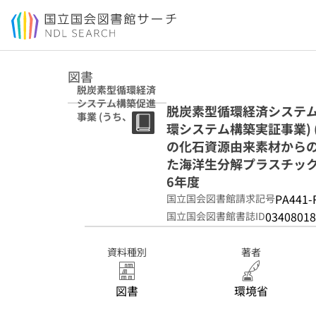
本文へ移動
図書
脱炭素型循環経済
システム構築促進
脱炭素型循環経済システム
事業 (うち、プラ
環システム構築実証事業)
スチック等資源循
環システム構築実
の化石資源由来素材からの
証事業) (マイクロ
た海洋生分解プラスチック
プラスチックによ
6年度
る汚染防止のため
の化石資源由来素
PA441-
国立国会図書館請求記号
材からの代替実証
03408018
国立国会図書館書誌ID
事業) (産業廃棄バ
イオマスを利用し
た海洋生分解プラ
資料種別
著者
スチックの開発と
用途展開) 委託業
図書
環境省
務成果報告書 令
和6年度