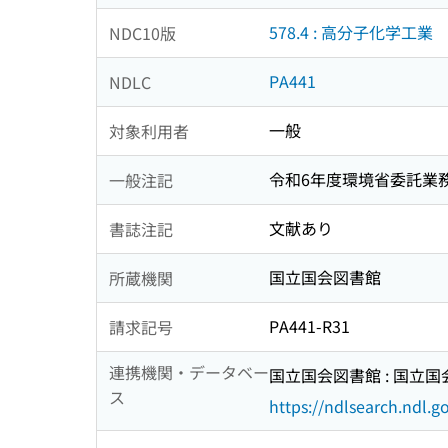
578.4 : 高分子化学工業
NDC10版
PA441
NDLC
一般
対象利用者
令和6年度環境省委託業
一般注記
文献あり
書誌注記
国立国会図書館
所蔵機関
PA441-R31
請求記号
連携機関・データベー
国立国会図書館 : 国立
ス
https://ndlsearch.ndl.go