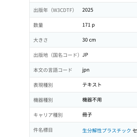
2025
出版年（W3CDTF）
171 p
数量
30 cm
大きさ
JP
出版地（国名コード）
jpn
本文の言語コード
テキスト
表現種別
機器不用
機器種別
冊子
キャリア種別
件名標目
生分解性プラスチック
セ