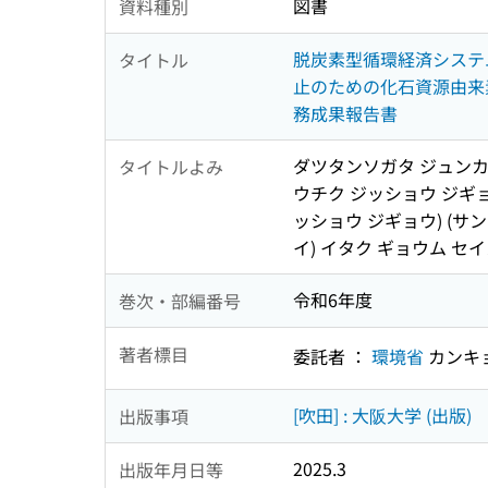
図書
資料種別
脱炭素型循環経済システ
タイトル
止のための化石資源由来
務成果報告書
ダツタンソガタ ジュンカン
タイトルよみ
ウチク ジッショウ ジギョ
ッショウ ジギョウ) (サ
イ) イタク ギョウム セ
令和6年度
巻次・部編番号
著者標目
委託者 ：
環境省
カンキ
[吹田] : 大阪大学 (出版)
出版事項
2025.3
出版年月日等