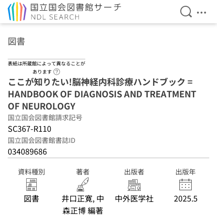
検索を開
メニ
本文へ移動
図書
表紙は所蔵館によって異なることが
ヘルプページへのリンク
あります
ここが知りたい!脳神経内科診療ハンドブック =
HANDBOOK OF DIAGNOSIS AND TREATMENT
OF NEUROLOGY
国立国会図書館請求記号
SC367-R110
国立国会図書館書誌ID
034089686
資料種別
著者
出版者
出版年
図書
井口正寛, 中
中外医学社
2025.5
森正博 編著