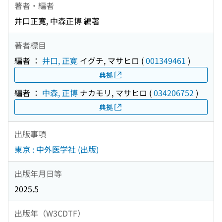
著者・編者
井口正寛, 中森正博 編著
著者標目
編者 ：
井口, 正寛
イグチ, マサヒロ
(
001349461
)
典拠
編者 ：
中森, 正博
ナカモリ, マサヒロ
(
034206752
)
典拠
出版事項
東京 : 中外医学社 (出版)
出版年月日等
2025.5
出版年（W3CDTF）