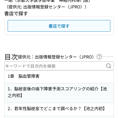
一朗（京都大学医学部卒業　神経内科専門医）
（提供元: 出版情報登録センター（JPRO））
書店で探す
書店で探す
目次
提供元：出版情報登録センター（JPRO）
ヘルプペ
キー
1章 脳血管障害
1．脳梗塞後の嚥下障害予測スコアリングの紹介【池
之内初】
2．若年性脳梗塞でどこまで調べるか？【池之内初】