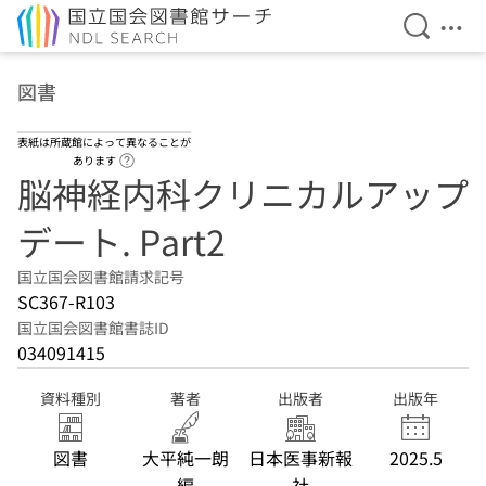
検索を開
メニ
本文へ移動
図書
表紙は所蔵館によって異なることが
ヘルプページへのリンク
あります
脳神経内科クリニカルアップ
デート. Part2
国立国会図書館請求記号
SC367-R103
国立国会図書館書誌ID
034091415
資料種別
著者
出版者
出版年
図書
大平純一朗
日本医事新報
2025.5
編
社