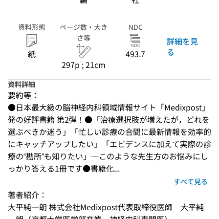
資料形態
ページ数・大き
NDC
さ等
詳細を見
る
紙
493.7
297p ; 21cm
資料詳細
要約等：
●日本最大級の脳神経内科領域情報サイト「Medixpost」
発の好評書籍 第2弾！●「治療選択肢が増えたが，どれを
選ぶべきか迷う」「忙しい診療の合間に最新情報を効率的
にキャッチアップしたい」「エビデンスに加えて実際の診
療の“勘所”も知りたい」─このような先生方のお悩みにし
っかり答える1冊です●書籍化...
すべて見る
著者紹介：
大平純一朗 株式会社Medixpost代表取締役医師　大平純