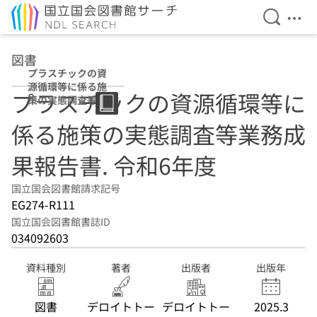
検索を開
メニ
本文へ移動
図書
プラスチックの資
源循環等に係る施
プラスチックの資源循環等に
策の実態調査等業
務成果報告書 令
係る施策の実態調査等業務成
和6年度
果報告書. 令和6年度
国立国会図書館請求記号
EG274-R111
国立国会図書館書誌ID
034092603
資料種別
著者
出版者
出版年
図書
デロイトトー
デロイトトー
2025.3