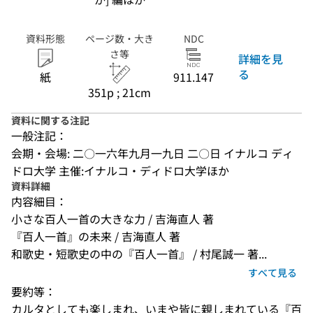
資料形態
ページ数・大き
NDC
さ等
詳細を見
る
紙
911.147
351p ; 21cm
資料に関する注記
一般注記：
会期・会場: 二〇一六年九月一九日 二〇日 イナルコ ディ
ドロ大学 主催:イナルコ・ディドロ大学ほか
資料詳細
内容細目：
小さな百人一首の大きな力 / 吉海直人 著
『百人一首』の未来 / 吉海直人 著
和歌史・短歌史の中の『百人一首』 / 村尾誠一 著...
すべて見る
要約等：
カルタとしても楽しまれ、いまや皆に親しまれている『百