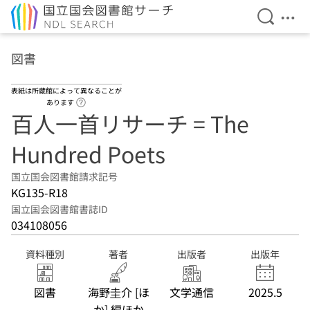
検索を開
メニ
本文へ移動
図書
表紙は所蔵館によって異なることが
ヘルプページへのリンク
あります
百人一首リサーチ = The
Hundred Poets
国立国会図書館請求記号
KG135-R18
国立国会図書館書誌ID
034108056
資料種別
著者
出版者
出版年
図書
海野圭介 [ほ
文学通信
2025.5
か] 編ほか