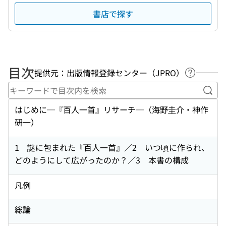
書店で探す
目次
提供元：出版情報登録センター（JPRO）
ヘルプペ
キー
はじめに─『百人一首』リサーチ─（海野圭介・神作
研一）
1 謎に包まれた『百人一首』／2 いつ頃に作られ、
どのようにして広がったのか？／3 本書の構成
凡例
総論