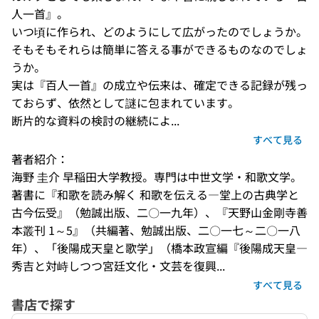
人一首』。

いつ頃に作られ、どのようにして広がったのでしょうか。

そもそもそれらは簡単に答える事ができるものなのでしょ
うか。

実は『百人一首』の成立や伝来は、確定できる記録が残っ
ておらず、依然として謎に包まれています。

断片的な資料の検討の継続によ...
すべて見る
著者紹介：
海野 圭介 早稲田大学教授。専門は中世文学・和歌文学。
著書に『和歌を読み解く 和歌を伝える―堂上の古典学と
古今伝受』（勉誠出版、二〇一九年）、『天野山金剛寺善
本叢刊 1～5』（共編著、勉誠出版、二〇一七～二〇一八
年）、「後陽成天皇と歌学」（橋本政宣編『後陽成天皇―
秀吉と対峙しつつ宮廷文化・文芸を復興...
すべて見る
書店で探す