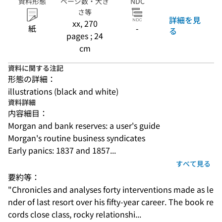
資料形態
ページ数・大き
NDC
さ等
詳細を見
xx, 270
紙
-
る
pages ; 24
cm
資料に関する注記
形態の詳細：
illustrations (black and white)
資料詳細
内容細目：
Morgan and bank reserves: a user's guide
Morgan's routine business syndicates
Early panics: 1837 and 1857...
すべて見る
要約等：
"Chronicles and analyses forty interventions made as le
nder of last resort over his fifty-year career. The book re
cords close class, rocky relationshi...