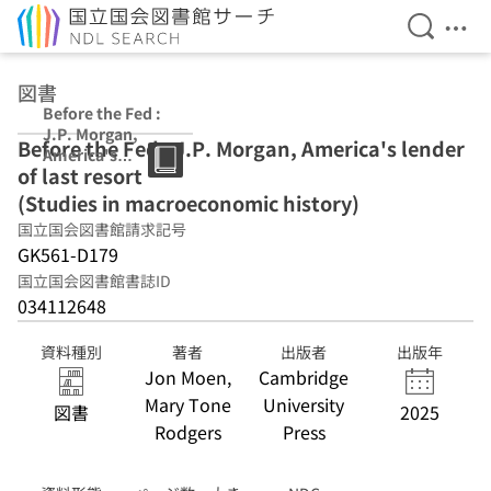
検索を開
メニ
本文へ移動
図書
Before the Fed :
J.P. Morgan,
Before the Fed : J.P. Morgan, America's lender
America's
of last resort
lender of last
resort (Studies
(Studies in macroeconomic history)
in
国立国会図書館請求記号
macroeconomic
GK561-D179
history)
国立国会図書館書誌ID
034112648
資料種別
著者
出版者
出版年
Jon Moen,
Cambridge
Mary Tone
University
図書
2025
Rodgers
Press