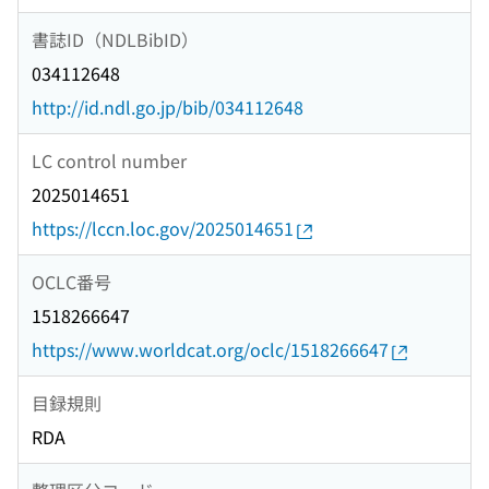
書誌ID（NDLBibID）
034112648
http://id.ndl.go.jp/bib/034112648
LC control number
2025014651
https://lccn.loc.gov/2025014651
OCLC番号
1518266647
https://www.worldcat.org/oclc/1518266647
目録規則
RDA