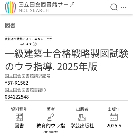
検索を開
メニ
本文へ移動
図書
表紙は所蔵館によって異なることが
ヘルプページへのリンク
あります
一級建築士合格戦略製図試験
のウラ指導. 2025年版
国立国会図書館請求記号
Y57-R1562
国立国会図書館書誌ID
034122548
資料種別
著者
出版者
出版年
図書
教育的ウラ指
学芸出版社
2025.6
導 編著