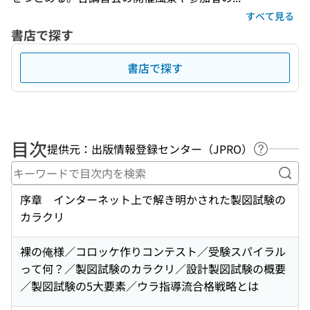
すべて見る
書店で探す
書店で探す
目次
提供元：出版情報登録センター（JPRO）
ヘルプペ
キー
序章 インターネット上で解き明かされた製図試験の
カラクリ
裸の俺様／コロッケ作りコンテスト／受験スパイラル
って何？／製図試験のカラクリ／設計製図試験の概要
／製図試験の5大要素／ウラ指導流合格戦略とは