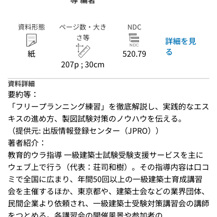
資料形態
ページ数・大き
NDC
さ等
詳細を見
る
紙
520.79
207p ; 30cm
資料詳細
要約等：
「フリープランニング練習」を徹底解説し、実践的なエス
キスの進め方、製図試験対策のノウハウを伝える。
（提供元: 出版情報登録センター（JPRO））
著者紹介：
教育的ウラ指導 一級建築士試験受験支援サービスを主に
ウェブ上で行う（代表：荘司和樹）。その指導内容は口コ
ミで全国に広まり、年間50回以上の一級建築士育成講習
会を主催するほか、東京都や、建築士会などの業界団体、
民間企業より依頼され、一級建築士受験対策講習会の講師
をつとめる。各講習会の開催風景や参加者の...