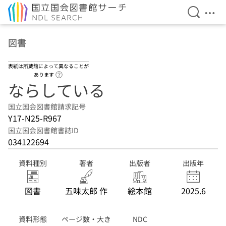
検索を開
メニ
本文へ移動
図書
表紙は所蔵館によって異なることが
ヘルプページへのリンク
あります
ならしている
国立国会図書館請求記号
Y17-N25-R967
国立国会図書館書誌ID
034122694
資料種別
著者
出版者
出版年
図書
五味太郎 作
絵本館
2025.6
資料形態
ページ数・大き
NDC