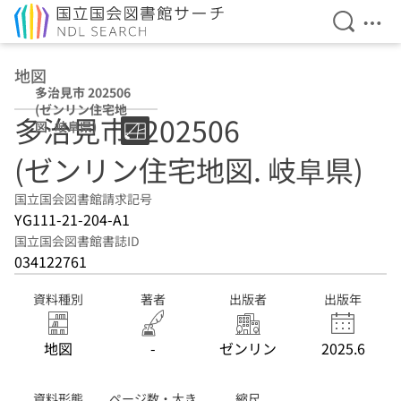
検索を開
メニ
本文へ移動
地図
多治見市 202506
(ゼンリン住宅地
多治見市. 202506
図. 岐阜県)
(ゼンリン住宅地図. 岐阜県)
国立国会図書館請求記号
YG111-21-204-A1
国立国会図書館書誌ID
034122761
資料種別
著者
出版者
出版年
地図
-
ゼンリン
2025.6
資料形態
ページ数・大き
縮尺