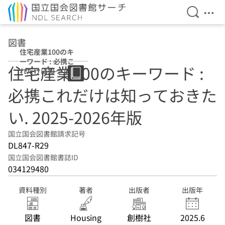
検索を開
メニ
本文へ移動
図書
住宅産業100のキ
ーワード : 必携こ
住宅産業100のキーワード :
れだけは知ってお
きたい 2025-2026
必携これだけは知っておきた
年版
い. 2025-2026年版
国立国会図書館請求記号
DL847-R29
国立国会図書館書誌ID
034129480
資料種別
著者
出版者
出版年
図書
Housing
創樹社
2025.6