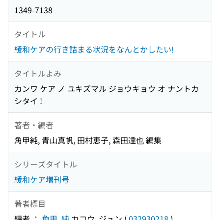
1349-7138
タイトル
緩和ケアの行き詰まる状況をなんとかしたい!
タイトルよみ
カンワ ケア ノ ユキズマル ジョウキョウ オ ナントカ
シタイ !
著者・編者
角甲純, 青山真帆, 田村恵子, 森田達也 編集
シリーズタイトル
緩和ケア増刊号
著者標目
編者 ：
角甲, 純
カコウ, ジュン
(
032930218
)