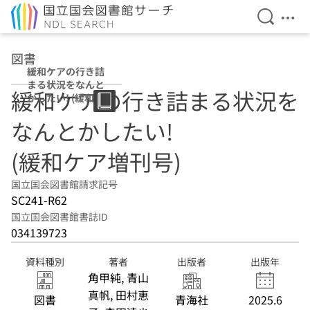
検索を開
メニ
本文へ移動
図書
緩和ケアの行き詰
まる状況をなんと
緩和ケアの行き詰まる状況を
かしたい! (緩和ケ
ア増刊号)
なんとかしたい!
(緩和ケア増刊号)
国立国会図書館請求記号
SC241-R62
国立国会図書館書誌ID
034139723
資料種別
著者
出版者
出版年
角甲純, 青山
真帆, 田村恵
図書
青海社
2025.6