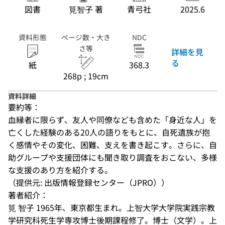
図書
筧智子 著
青弓社
2025.6
資料形態
ページ数・大き
NDC
さ等
詳細を見
る
紙
368.3
268p ; 19cm
資料詳細
要約等：
血縁者に限らず、友人や同僚なども含めた「身近な人」を
亡くした経験のある20人の語りをもとに、自死遺族が抱
く感情やその変化、困難、支えを書き起こす。さらに、自
助グループや支援団体にも聞き取り調査をおこない、多様
な支援のあり方を紹介する。
（提供元: 出版情報登録センター（JPRO））
著者紹介：
筧 智子 1965年、東京都生まれ。上智大学大学院実践宗教
学研究科死生学専攻博士後期課程修了。博士（文学）。上