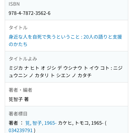
ISBN
978-4-7872-3562-6
タイトル
身近な人を自死で失うということ : 20人の語りと支援
のかたち
タイトルよみ
ミジカ ナ ヒト オ ジシ デ ウシナウ ト イウ コト : ニジ
ュウニン ノ カタリ ト シエン ノ カタチ
著者・編者
筧智子 著
著者標目
著者 ：
筧, 智子, 1965-
カケヒ, トモコ, 1965-
(
034239791
)