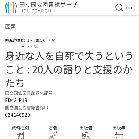
検索を開
メニ
本文へ移動
図書
表紙は所蔵館によって異なることが
ヘルプページへのリンク
あります
身近な人を自死で失うという
こと : 20人の語りと支援のか
たち
国立国会図書館請求記号
ED43-R18
国立国会図書館書誌ID
034140929
資料種別
著者
出版者
出版年