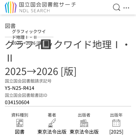
検索を開
メニ
本文へ移動
図書
グラフィックワイ
ド地理Ⅰ・Ⅱ
グラフィックワイド地理Ⅰ・
2025→2026 [版]
Ⅱ
2025→2026 [版]
国立国会図書館請求記号
Y5-N25-R414
国立国会図書館書誌ID
034150604
資料種別
著者
出版者
出版年
図書
東京法令出版
東京法令出版
[2025]