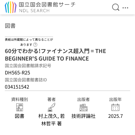
検索を開
メニ
本文へ移動
図書
表紙は所蔵館によって異なることが
ヘルプページへのリンク
あります
60分でわかる!ファイナンス超入門 = THE
BEGINNER'S GUIDE TO FINANCE
国立国会図書館請求記号
DH565-R25
国立国会図書館書誌ID
034151542
資料種別
著者
出版者
出版年
図書
村上茂久, 若
技術評論社
2025.7
林哲平 著