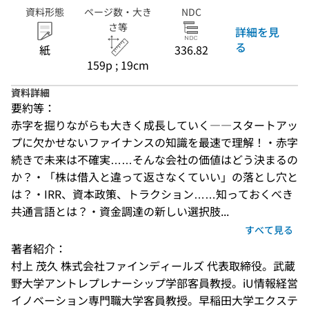
資料形態
ページ数・大き
NDC
さ等
詳細を見
る
紙
336.82
159p ; 19cm
資料詳細
要約等：
赤字を掘りながらも大きく成長していく――スタートアッ
プに欠かせないファイナンスの知識を最速で理解！・赤字
続きで未来は不確実……そんな会社の価値はどう決まるの
か？・「株は借入と違って返さなくていい」の落とし穴と
は？・IRR、資本政策、トラクション……知っておくべき
共通言語とは？・資金調達の新しい選択肢...
すべて見る
著者紹介：
村上 茂久 株式会社ファインディールズ 代表取締役。武蔵
野大学アントレプレナーシップ学部客員教授。iU情報経営
イノベーション専門職大学客員教授。早稲田大学エクステ