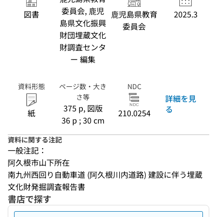
委員会, 鹿児
図書
鹿児島県教育
2025.3
島県文化振興
委員会
財団埋蔵文化
財調査センタ
ー 編集
資料形態
ページ数・大き
NDC
さ等
詳細を見
375 p, 図版
る
紙
210.0254
36 p ; 30 cm
資料に関する注記
一般注記：
阿久根市山下所在
南九州西回り自動車道 (阿久根川内道路) 建設に伴う埋蔵
文化財発掘調査報告書
書店で探す