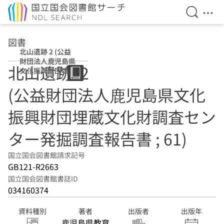
検索を開
メニ
本文へ移動
図書
北山遺跡 2 (公益
財団法人鹿児島県
北山遺跡. 2
文化振興財団埋蔵
文化財調査センタ
(公益財団法人鹿児島県文化
ー発掘調査報告書
; 61)
振興財団埋蔵文化財調査セン
ター発掘調査報告書 ; 61)
国立国会図書館請求記号
GB121-R2663
国立国会図書館書誌ID
034160374
資料種別
著者
出版者
出版年
鹿児島県教育