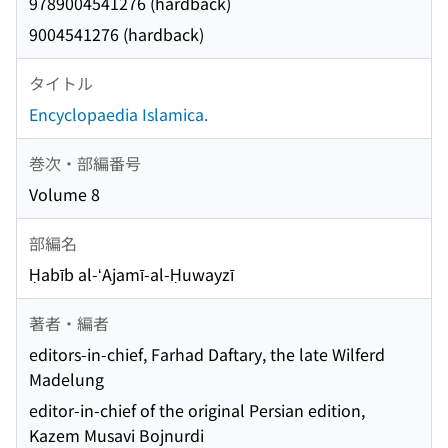
9789004541276 (hardback)
9004541276 (hardback)
タイトル
Encyclopaedia Islamica.
巻次・部編番号
Volume 8
部編名
Ḥabīb al-ʻAjamī-al-Ḥuwayzī
著者・編者
editors-in-chief, Farhad Daftary, the late Wilferd
Madelung
editor-in-chief of the original Persian edition,
Kazem Musavi Bojnurdi