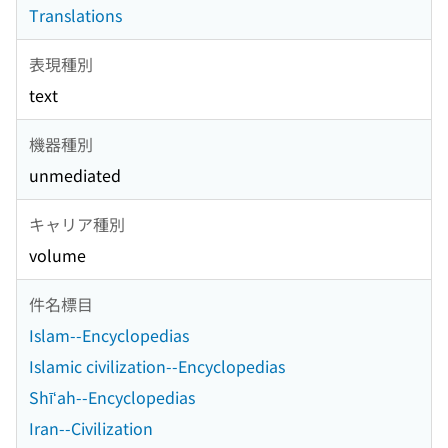
Translations
表現種別
text
機器種別
unmediated
キャリア種別
volume
件名標目
Islam--Encyclopedias
Islamic civilization--Encyclopedias
Shīʻah--Encyclopedias
Iran--Civilization