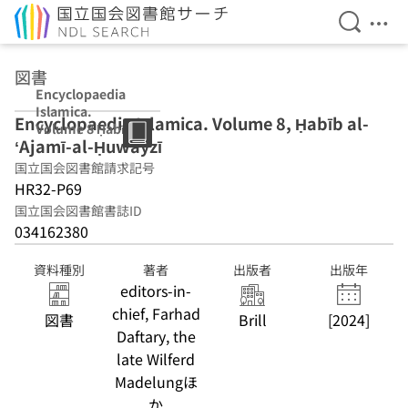
検索を開
メニ
本文へ移動
図書
Encyclopaedia
Islamica.
Encyclopaedia Islamica. Volume 8, Ḥabīb al-
Volume 8 Ḥabīb
ʻAjamī-al-Ḥuwayzī
al-ʻAjamī-al-
Ḥuwayzī
国立国会図書館請求記号
HR32-P69
国立国会図書館書誌ID
034162380
資料種別
著者
出版者
出版年
editors-in-
chief, Farhad
図書
Brill
[2024]
Daftary, the
late Wilferd
Madelungほ
か