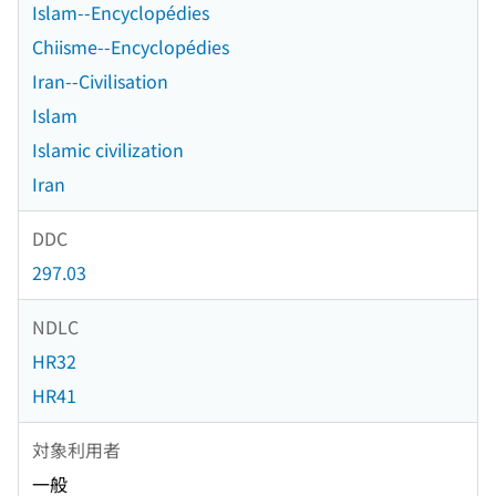
Islam--Encyclopédies
Chiisme--Encyclopédies
Iran--Civilisation
Islam
Islamic civilization
Iran
DDC
297.03
NDLC
HR32
HR41
対象利用者
一般