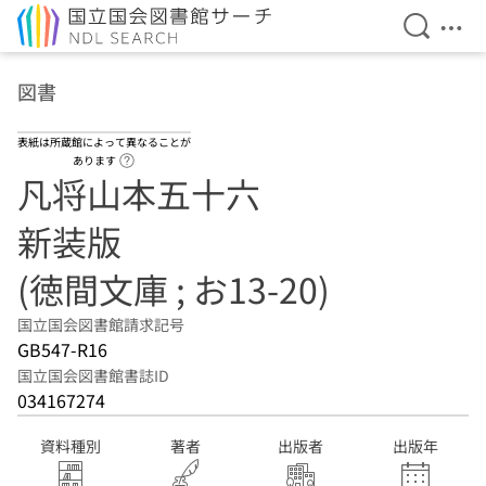
検索を開
メニ
本文へ移動
図書
表紙は所蔵館によって異なることが
ヘルプページへのリンク
あります
凡将山本五十六
新装版
(徳間文庫 ; お13-20)
国立国会図書館請求記号
GB547-R16
国立国会図書館書誌ID
034167274
資料種別
著者
出版者
出版年