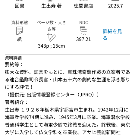
図書
生出寿 著
徳間書店
2025.7
資料形態
ページ数・大き
NDC
さ等
詳細を見
る
紙
397.21
343p ; 15cm
資料詳細
要約等：
膨大な資料、証言をもとに、真珠湾奇襲作戦の立案者であ
る連合艦隊司令長官・山本五十六の劇的な生涯を浮き彫り
にする評伝！
（提供元: 出版情報登録センター（JPRO））
著者紹介：
生出寿 １９２６年栃木県宇都宮市生まれ。1942年12月に
海軍兵学校74期に進み、1945年3月に卒業。海軍潜水学校
普通科学生として海軍少尉で終戦を迎えた。終戦後、東京
大学に入学して仏文学科を卒業後、アサヒ芸能新聞社