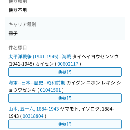
機器種別
機器不用
キャリア種別
冊子
件名標目
太平洋戦争 (1941-1945)--海戦
タイヘイヨウセンソウ
(1941-1945) カイセン
(
00602117
)
典拠
海軍--日本--歴史--昭和前期
カイグン ニホン レキシ シ
ョウワゼンキ
(
01041501
)
典拠
山本, 五十六, 1884-1943
ヤマモト, イソロク, 1884-
1943
(
00318804
)
典拠