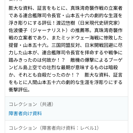
膨大な資料、証言をもとに、真珠湾奇襲作戦の立案者
である連合艦隊司令長官・山本五十六の劇的な生涯を
浮き彫りにする評伝！渡辺惣樹（日米現代史研究家）
佐波優子（ジャーナリスト）の推薦帯。真珠湾奇襲作
戦の立案者であり、またミッドウェー海戦に惨敗した
提督・山本五十六。三国同盟反対、日米開戦回避に尽
力した山本が、連合艦隊司令長官を拝命するや戦争に
踏みきったのは何故か！？ 敵機の爆撃によるブーゲ
ンビル島上空での壮烈な最期が意味するものは暗殺
か、それとも自殺だったのか！？ 膨大な資料、証言
をもとに人間山本五十六の劇的な生涯を浮彫りにする
衝撃評伝。
コレクション（共通）
障害者向け資料
コレクション（障害者向け資料：レベル1）