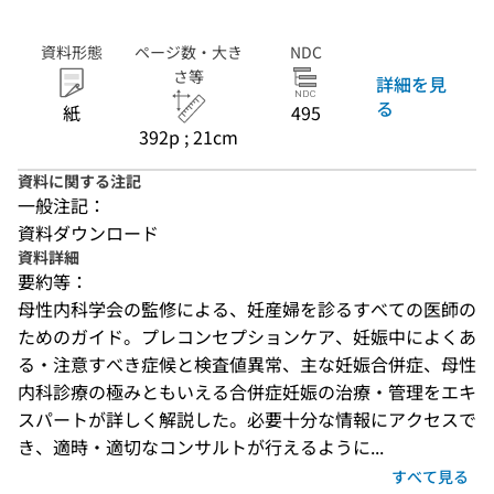
資料形態
ページ数・大き
NDC
さ等
詳細を見
る
紙
495
392p ; 21cm
資料に関する注記
一般注記：
資料ダウンロード
資料詳細
要約等：
母性内科学会の監修による、妊産婦を診るすべての医師の
ためのガイド。プレコンセプションケア、妊娠中によくあ
る・注意すべき症候と検査値異常、主な妊娠合併症、母性
内科診療の極みともいえる合併症妊娠の治療・管理をエキ
スパートが詳しく解説した。必要十分な情報にアクセスで
き、適時・適切なコンサルトが行えるように...
すべて見る