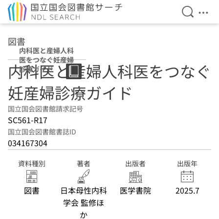
検索を開
メニ
本文へ移動
図書
内科医と産婦人科
医をつなぐ妊産婦
内科医と産婦人科医をつなぐ
診療ガイド
妊産婦診療ガイド
国立国会図書館請求記号
SC561-R17
国立国会図書館書誌ID
034167304
資料種別
著者
出版者
出版年
図書
日本母性内科
医学書院
2025.7
学会 監修ほ
か