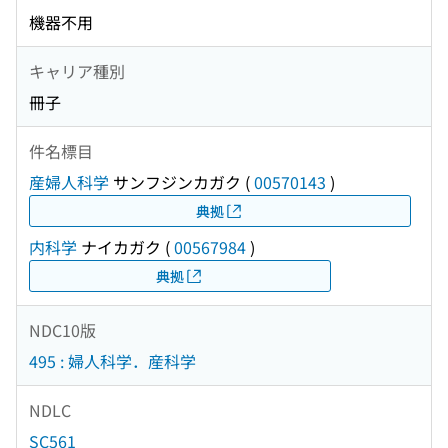
機器不用
キャリア種別
冊子
件名標目
産婦人科学
サンフジンカガク
(
00570143
)
典拠
内科学
ナイカガク
(
00567984
)
典拠
NDC10版
495 : 婦人科学．産科学
NDLC
SC561