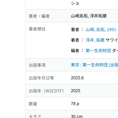
ショ
山崎嵩拓, 澤井拓磨
著者・編者
著者標目
著者 ：
山崎, 嵩拓, 1991-
著者 ：
澤井, 拓磨
サワイ
編者 ：
第一生命財団
ダ
東京 : 第一生命財団 (出版
出版事項
2025.6
出版年月日等
2025
出版年（W3CDTF）
78 p
数量
30 cm
大きさ