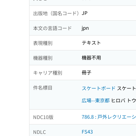
JP
出版地（国名コード）
jpn
本文の言語コード
テキスト
表現種別
機器不用
機器種別
冊子
キャリア種別
件名標目
スケートボード
スケート
広場--東京都
ヒロバ ト
786.8 : 戸外レクリエー
NDC10版
FS43
NDLC