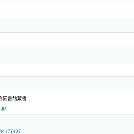
国会図書館蔵書
.jp
/034177427