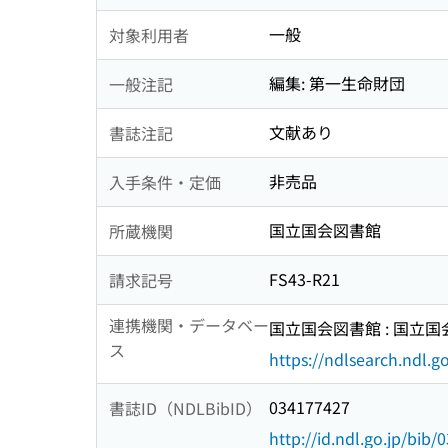
一般
対象利用者
編集: 第一生命財団
一般注記
文献あり
書誌注記
非売品
入手条件・定価
国立国会図書館
所蔵機関
FS43-R21
請求記号
連携機関・データベー
国立国会図書館 : 国立
ス
https://ndlsearch.ndl.go
034177427
書誌ID（NDLBibID）
http://id.ndl.go.jp/bib