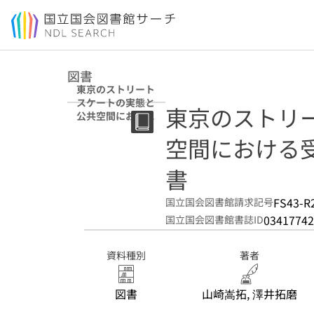
本文へ移動
図書
東京のストリート
スケートの実態と
東京のストリ
公共空間における
受容可能性 : 調査
空間における受
研究報告書
書
FS43-R
国立国会図書館請求記号
03417742
国立国会図書館書誌ID
資料種別
著者
図書
山崎嵩拓, 澤井拓磨