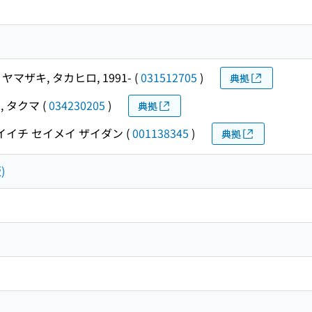
ヤマザキ, タカヒロ, 1991-
(
031512705
)
典拠
, タクマ
(
034230205
)
典拠
イイチ セイメイ ザイダン
(
001138345
)
典拠
)