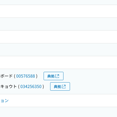
ボード
(
00576588
)
典拠
ウキョウト
(
034256350
)
典拠
ション