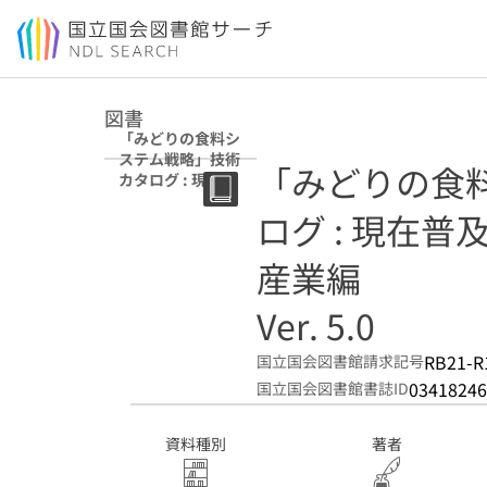
本文へ移動
図書
「みどりの食料シ
ステム戦略」技術
「みどりの食
カタログ : 現在普
及可能な新技術
ログ : 現在普
農業・畜産業編
Ver. 5.0
産業編
Ver. 5.0
RB21-R
国立国会図書館請求記号
03418246
国立国会図書館書誌ID
資料種別
著者