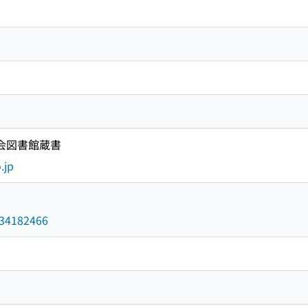
国会図書館蔵書
.jp
/034182466