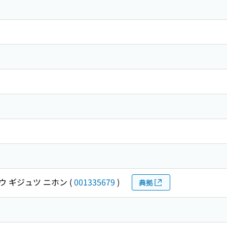
ウ ギジュツ ニホン
(
001335679
)
典拠