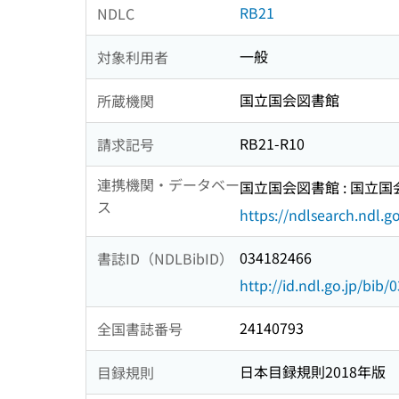
RB21
NDLC
一般
対象利用者
国立国会図書館
所蔵機関
RB21-R10
請求記号
連携機関・データベー
国立国会図書館 : 国立
ス
https://ndlsearch.ndl.go
034182466
書誌ID（NDLBibID）
http://id.ndl.go.jp/bib
24140793
全国書誌番号
日本目録規則2018年版
目録規則