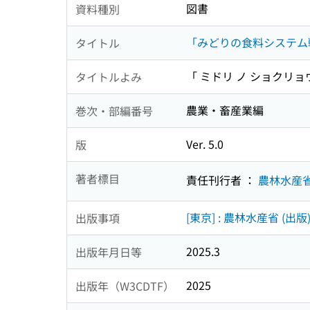
図書
資料種別
「みどりの食料システム戦
タイトル
「 ミドリ ノ ショクリョ
タイトルよみ
農業・畜産業編
巻次・部編番号
Ver. 5.0
版
著者標目
責任刊行者 ：
農林水産
[東京] : 農林水産省 (出版
出版事項
2025.3
出版年月日等
2025
出版年（W3CDTF）