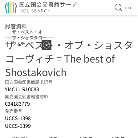
検索を開
メニ
本文へ移動
録音資料
ザ・ベスト・オ
ブ・ショスタコー
ザ・ベスト・オブ・ショスタ
ヴィチ
コーヴィチ = The best of
Shostakovich
国立国会図書館請求記号
YMC11-R10088
国立国会図書館書誌ID
034183779
発売番号
UCCS-1398
UCCS-1399