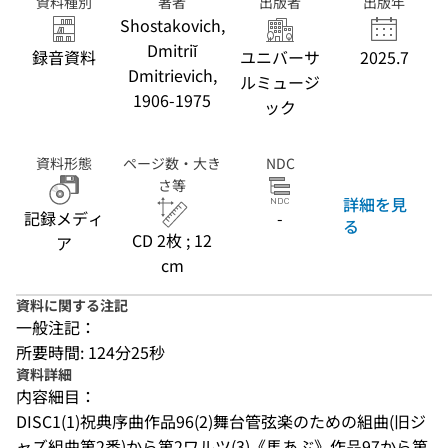
資料種別
著者
出版者
出版年
Shostakovich,
Dmitriĭ
録音資料
ユニバーサ
2025.7
Dmitrievich,
ルミュージ
1906-1975
ック
資料形態
ページ数・大き
NDC
さ等
詳細を見
記録メディ
-
る
CD 2枚 ; 12
ア
cm
資料に関する注記
一般注記：
所要時間: 124分25秒
資料詳細
内容細目：
DISC1(1)祝典序曲作品96(2)舞台管弦楽のための組曲(旧ジ
ャズ組曲第2番)から第2ワルツ(3)《馬あぶ》作品97から第