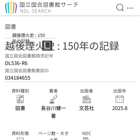
検索を開
メニ
本文へ移動
図書
越後煙火史 : 150
年の記録
越後煙火史 : 150年の記録
国立国会図書館請求記号
DL536-R6
国立国会図書館書誌ID
034184655
資料種別
著者
出版者
出版年
図書
長谷川健一
文芸社
2025.8
著
資料形態
ページ数・大き
NDC