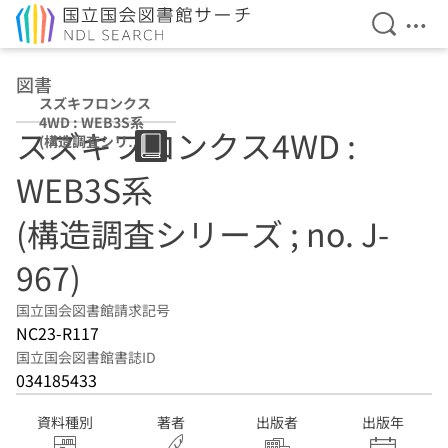
検索を開
メニ
本文へ移動
図書
スズキフロンクス
4WD : WEB3S系
スズキフロンクス4WD :
(構造調査シリー
ズ ; no. J-967)
WEB3S系
(構造調査シリーズ ; no. J-
967)
国立国会図書館請求記号
NC23-R117
国立国会図書館書誌ID
034185433
資料種別
著者
出版者
出版年