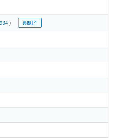
934
)
典拠