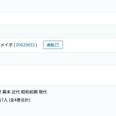
 メイボ
(
00629653
)
典拠
 幕末 近代 昭和前期 現代
7人 (全4巻合計)