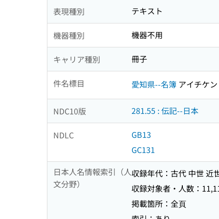
テキスト
表現種別
機器不用
機器種別
冊子
キャリア種別
件名標目
愛知県--名簿
アイチケン
281.55 : 伝記--日本
NDC10版
GB13
NDLC
GC131
日本人名情報索引（人
収録年代：古代 中世 近世
文分野）
収録対象者・人数：11,11
掲載箇所：全頁
索引：あり