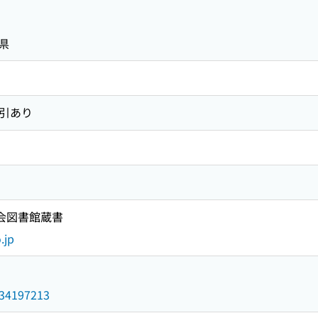
県
索引あり
国会図書館蔵書
.jp
/034197213