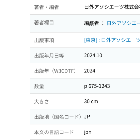
日外アソシエーツ株式会
著者・編者
著者標目
編纂者 ：
日外アソシエ
[東京] : 日外アソシエーツ
出版事項
2024.10
出版年月日等
2024
出版年（W3CDTF）
p 675-1243
数量
30 cm
大きさ
JP
出版地（国名コード）
jpn
本文の言語コード