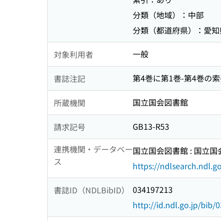
分類（地域）：中部
分類（都道府県）：愛知
一般
対象利用者
第4巻に第1巻-第4巻の
書誌注記
国立国会図書館
所蔵機関
GB13-R53
請求記号
連携機関・データベー
国立国会図書館 : 国立
ス
https://ndlsearch.ndl.go
034197213
書誌ID（NDLBibID）
http://id.ndl.go.jp/bib