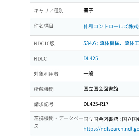
冊子
キャリア種別
件名標目
伸和コントロールズ株式
534.6 : 流体機械．流体
NDC10版
DL425
NDLC
一般
対象利用者
国立国会図書館
所蔵機関
DL425-R17
請求記号
連携機関・データベー
国立国会図書館 : 国立
ス
https://ndlsearch.ndl.go