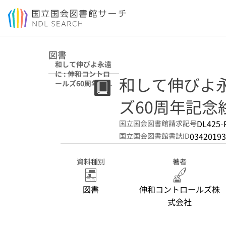
本文へ移動
図書
和して伸びよ永遠
に : 伸和コントロ
和して伸びよ永
ールズ60周年記念
絵本
ズ60周年記念
DL425-
国立国会図書館請求記号
03420193
国立国会図書館書誌ID
資料種別
著者
図書
伸和コントロールズ株
式会社