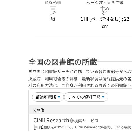
資料形態
ページ数・大きさ等
紙
1冊 (ページ付なし) ; 22
cm
全国の図書館の所蔵
国立国会図書館サーチが連携している各図書館等から取
所蔵館、利用可否等の詳細・最新状況は情報提供元の各
料の利用方法は、ご自身が利用されるお近くの図書館
その他
CiNii Research
検索サービス
紙
遷移先のサイトで、CiNii Researchが連携してい