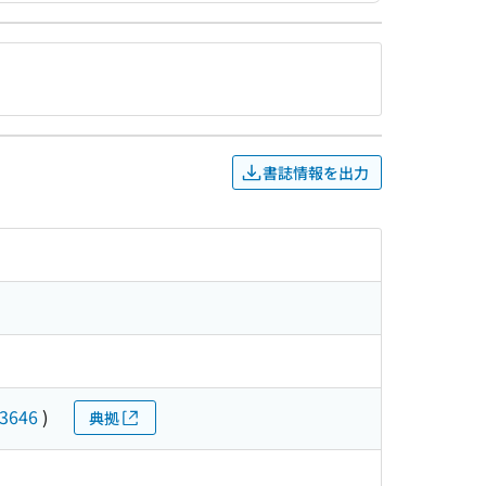
書誌情報を出力
3646
)
典拠