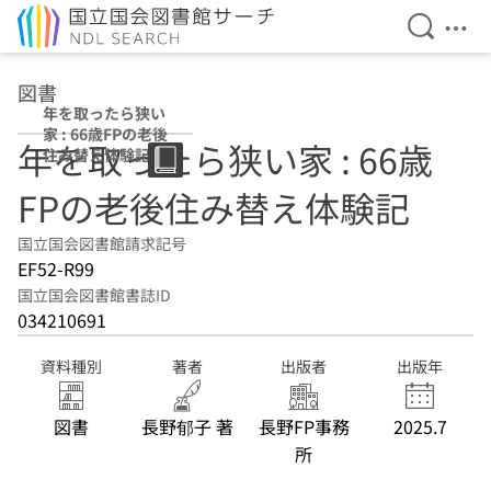
検索を開
メニ
本文へ移動
図書
年を取ったら狭い
家 : 66歳FPの老後
年を取ったら狭い家 : 66歳
住み替え体験記
FPの老後住み替え体験記
国立国会図書館請求記号
EF52-R99
国立国会図書館書誌ID
034210691
資料種別
著者
出版者
出版年
図書
長野郁子 著
長野FP事務
2025.7
所