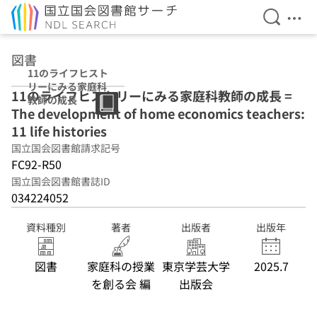
検索を開
メニ
本文へ移動
図書
11のライフヒスト
リーにみる家庭科
11のライフヒストリーにみる家庭科教師の成長 =
教師の成長
The development of home economics teachers:
11 life histories
国立国会図書館請求記号
FC92-R50
国立国会図書館書誌ID
034224052
資料種別
著者
出版者
出版年
図書
家庭科の授業
東京学芸大学
2025.7
を創る会 編
出版会