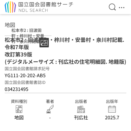
検索を開
メニ
本文へ移動
地図
松本市2 : 旧波田
町・梓川村・安曇
松本市2 : 旧波田町・梓川村・安曇村・奈川村記載.
村・奈川村記載
令和7年版
令和7年版 改訂第
39版 (デジタルメ
改訂第39版
ーサイズ : 刊広社
(デジタルメーサイズ : 刊広社の住宅明細図. 地籍版)
の住宅明細図. 地
国立国会図書館請求記号
籍版)
YG111-20-202-AB5
国立国会図書館書誌ID
034231495
資料種別
著者
出版者
出版年
地図
-
刊広社
2025.7