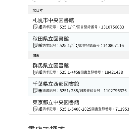
北日本
札幌市中央図書館
紙
525.1/ﾊﾟ/
1310756083
請求記号：
図書登録番号：
秋田県立図書館
紙
525.1/ﾊﾟﾛ/
140807116
請求記号：
図書登録番号：
関東
群馬県立図書館
紙
525.1-+ﾈ58
18421438
請求記号：
図書登録番号：
千葉県立西部図書館
紙
5251/ 238/
1102796326
請求記号：
図書登録番号：
東京都立中央図書館
紙
525.1-5400-2025
71195
請求記号：
図書登録番号：
書店で探す