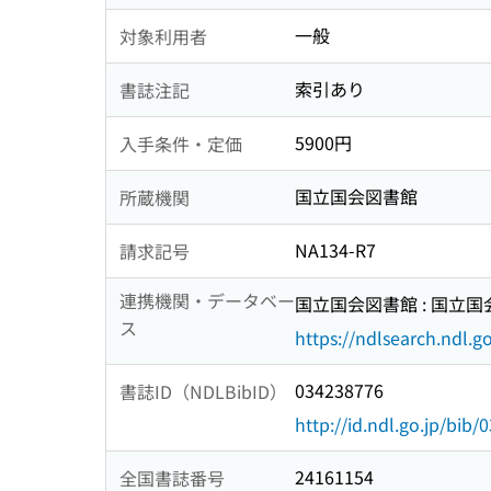
一般
対象利用者
索引あり
書誌注記
5900円
入手条件・定価
国立国会図書館
所蔵機関
NA134-R7
請求記号
連携機関・データベー
国立国会図書館 : 国立
ス
https://ndlsearch.ndl.go
034238776
書誌ID（NDLBibID）
http://id.ndl.go.jp/bib
24161154
全国書誌番号