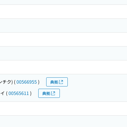
ンチク)
(
00566955
)
典拠
ケイ
(
00565611
)
典拠