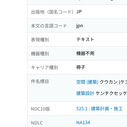
JP
出版地（国名コード）
jpn
本文の言語コード
テキスト
表現種別
機器不用
機器種別
冊子
キャリア種別
件名標目
空間 (建築)
クウカン (ケ
建築設計
ケンチクセッ
525.1 : 建築計画・施工
NDC10版
NA134
NDLC