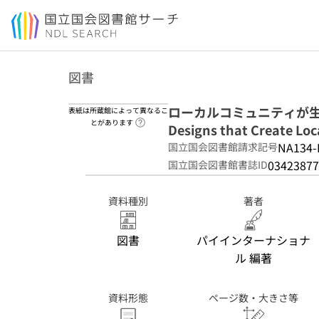
本文へ移動
図書
ローカルコミュニティが生まれ
表紙は所蔵館によって異なるこ
ヘルプページへのリンク
とがあります
Designs that Create Lo
NA134-
国立国会図書館請求記号
03423877
国立国会図書館書誌ID
資料種別
著者
図書
パイインターナショナ
ル 編著
資料形態
ページ数・大きさ等