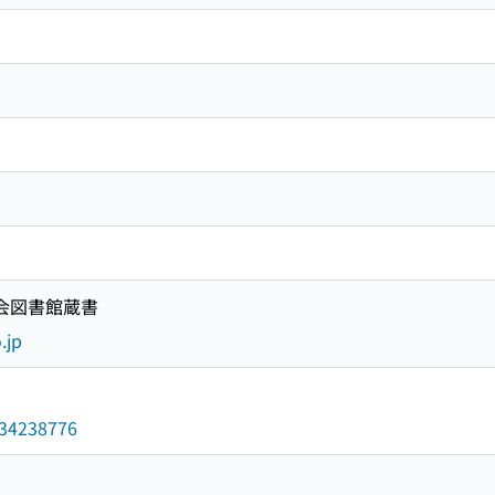
国会図書館蔵書
.jp
/034238776