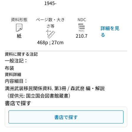
1945-
資料形態
ページ数・大き
NDC
さ等
詳細を見
る
紙
210.7
468p ; 27cm
資料に関する注記
一般注記：
布装
資料詳細
内容細目：
満洲武装移民関係資料. 第3冊 / 森武麿 編・解説
（提供元: 国立国会図書館蔵書）
書店で探す
書店で探す