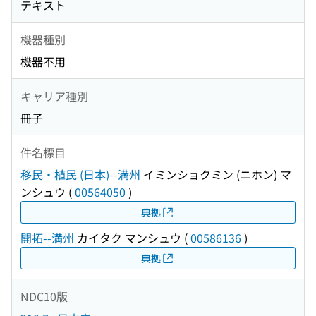
テキスト
機器種別
機器不用
キャリア種別
冊子
件名標目
移民・植民 (日本)--満州
イミンショクミン (ニホン) マ
ンシュウ
(
00564050
)
典拠
開拓--満州
カイタク マンシュウ
(
00586136
)
典拠
NDC10版