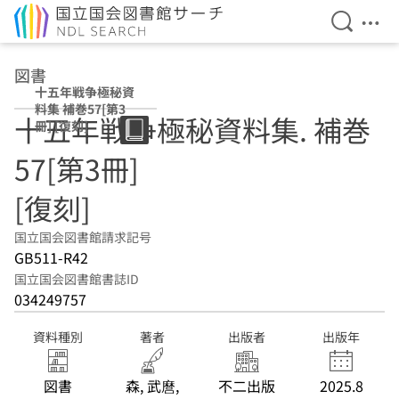
検索を開
メニ
本文へ移動
図書
十五年戦争極秘資
料集 補巻57[第3
十五年戦争極秘資料集. 補巻
冊] [復刻]
57[第3冊]
[復刻]
国立国会図書館請求記号
GB511-R42
国立国会図書館書誌ID
034249757
資料種別
著者
出版者
出版年
図書
森, 武麿,
不二出版
2025.8