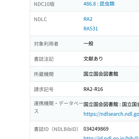
486.8 : 昆虫類
NDC10版
RA2
NDLC
RA531
一般
対象利用者
文献あり
書誌注記
国立国会図書館
所蔵機関
RA2-R16
請求記号
連携機関・データベー
国立国会図書館 : 国立
ス
https://ndlsearch.ndl.go
034249869
書誌ID（NDLBibID）
http://id.ndl.go.jp/bib