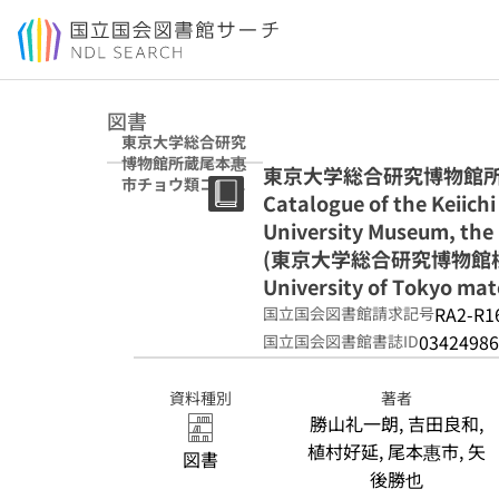
本文へ移動
図書
東京大学総合研究
博物館所蔵尾本惠
東京大学総合研究博物館所
市チョウ類コレク
Catalogue of the Keiichi
ション目録 第3部
(東京大学総合研
University Museum, the
究博物館標本資料
(東京大学総合研究博物館標本資料報
報告 = The
University of Tokyo mat
University
Museum, the
RA2-R1
国立国会図書館請求記号
University of
03424986
国立国会図書館書誌ID
Tokyo material
reports ; 第138
号)
資料種別
著者
勝山礼一朗, 吉田良和,
植村好延, 尾本惠市, 矢
図書
後勝也