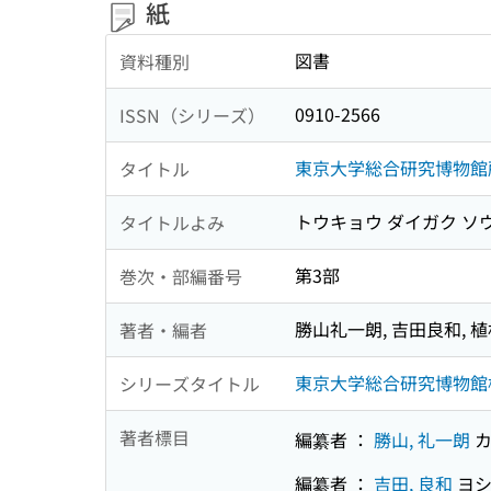
紙
図書
資料種別
0910-2566
ISSN（シリーズ）
東京大学総合研究博物館
タイトル
トウキョウ ダイガク ソ
タイトルよみ
第3部
巻次・部編番号
勝山礼一朗, 吉田良和, 植
著者・編者
東京大学総合研究博物館標本資料報告 =
シリーズタイトル
著者標目
編纂者 ：
勝山, 礼一朗
カ
編纂者 ：
吉田, 良和
ヨシ