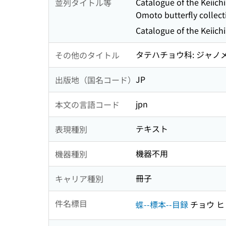
Catalogue of the Keiich
並列タイトル等
Omoto butterfly collect
Catalogue of the Keiich
タテハチョウ科: ジャノ
その他のタイトル
JP
出版地（国名コード）
jpn
本文の言語コード
テキスト
表現種別
機器不用
機器種別
冊子
キャリア種別
件名標目
蝶--標本--目録
チョウ ヒ