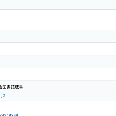
国会図書館蔵書
.jp
/034249869