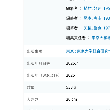
編纂者 ：
植村, 好延, 195
編纂者 ：
尾本, 恵市, 193
編纂者 ：
矢後, 勝也, 197
編集責任者 ：
東京大学
東京 : 東京大学総合研究博
出版事項
2025.7
出版年月日等
2025
出版年（W3CDTF）
533 p
数量
26 cm
大きさ