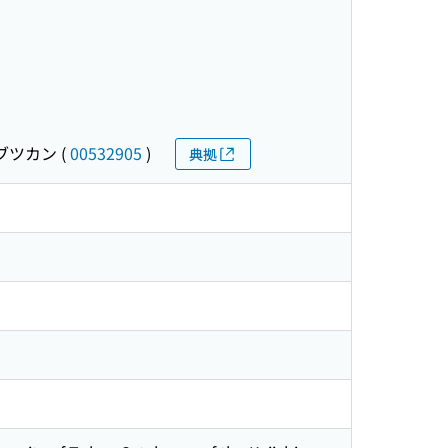
ブツカン
(
00532905
)
典拠