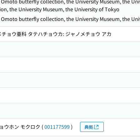
i Omoto butterfly collection, the University Museum, the Univ
ion, the University Museum, the University of Tokyo
i Omoto butterfly collection, the University Museum, the Uni
メチョウ亜科 タテハチョウカ: ジャノメチョウ アカ
ョウホン モクロク
(
001177599
)
典拠