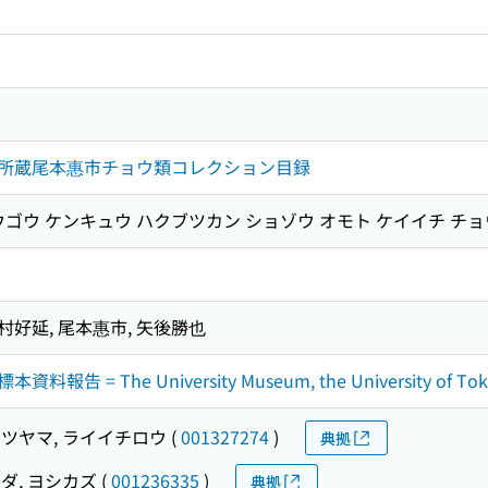
所蔵尾本惠市チョウ類コレクション目録
ウゴウ ケンキュウ ハクブツカン ショゾウ オモト ケイイチ チ
村好延, 尾本惠市, 矢後勝也
 The University Museum, the University of Tokyo 
ツヤマ, ライイチロウ
(
001327274
)
典拠
ダ, ヨシカズ
(
001236335
)
典拠