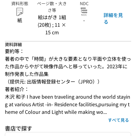
資料形態
ページ数・大き
NDC
さ等
詳細を見
絵はがき 1組
紙
-
る
(20枚) ; 11 ×
15 cm
資料詳細
要約等：
著者の中で「時間」が大きな要素となり平面や立体を使っ
た作品からやがて映像作品へと移っていった。2023年に
制作発表した作品集
（提供元: 出版情報登録センター（JPRO））
著者紹介：
木沢 和子 I have been traveling around the world stayin
g at various Artist -in- Residence facilities,pursuing my t
heme of Colour and Light while making wo...
すべて見る
書店で探す