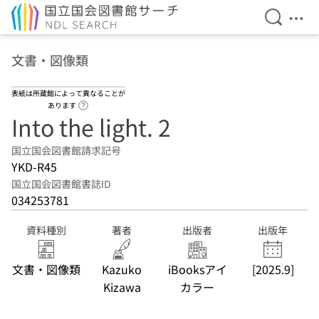
検索を開
メニ
本文へ移動
文書・図像類
表紙は所蔵館によって異なることが
ヘルプページへのリンク
あります
Into the light. 2
国立国会図書館請求記号
YKD-R45
国立国会図書館書誌ID
034253781
資料種別
著者
出版者
出版年
文書・図像類
Kazuko
iBooksアイ
[2025.9]
Kizawa
カラー