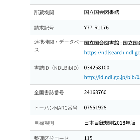
国立国会図書館
所蔵機関
Y77-R1176
請求記号
連携機関・データベー
国立国会図書館 : 国立
ス
https://ndlsearch.ndl.go
034258100
書誌ID（NDLBibID）
http://id.ndl.go.jp/bib
24168760
全国書誌番号
07551928
トーハンMARC番号
日本目録規則2018年版
目録規則
115
整理区分コード