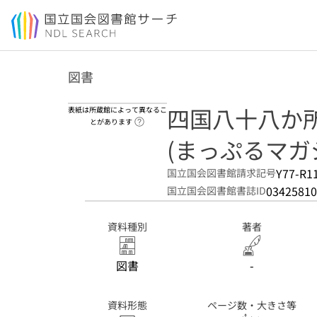
本文へ移動
図書
四国八十八か所 :
表紙は所蔵館によって異なるこ
ヘルプページへのリンク
とがあります
(まっぷるマガジ
Y77-R1
国立国会図書館請求記号
03425810
国立国会図書館書誌ID
資料種別
著者
図書
-
資料形態
ページ数・大きさ等