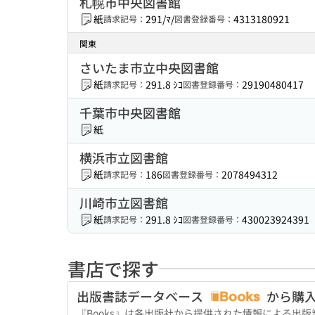
札幌市中央図書館
紙
291/ﾏ/
4313180921
請求記号：
図書登録番号：
関東
さいたま市立中央図書館
紙
291.8 ｼｺ
29190480417
請求記号：
図書登録番号：
千葉市中央図書館
紙
横浜市立図書館
紙
186
2078494312
請求記号：
図書登録番号：
川崎市立図書館
紙
291.8 ｼｺ
430023924391
請求記号：
図書登録番号：
書店で探す
出版書誌データベース
から購
『Books』は各出版社から提供された情報による出