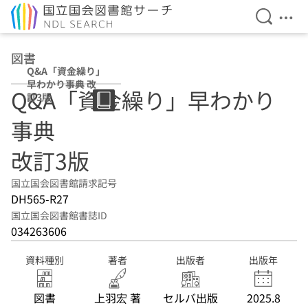
検索を開
メニ
本文へ移動
図書
Q&A「資金繰り」
早わかり事典 改
Q&A「資金繰り」早わかり
訂3版
事典
改訂3版
国立国会図書館請求記号
DH565-R27
国立国会図書館書誌ID
034263606
資料種別
著者
出版者
出版年
図書
上羽宏 著
セルバ出版
2025.8