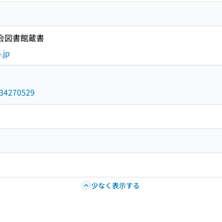
国会図書館蔵書
.jp
/034270529
少なく表示する