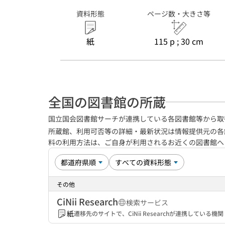
資料形態
ページ数・大きさ等
紙
115 p ; 30 cm
全国の図書館の所蔵
国立国会図書館サーチが連携している各図書館等から取
所蔵館、利用可否等の詳細・最新状況は情報提供元の各
料の利用方法は、ご自身が利用されるお近くの図書館
その他
CiNii Research
検索サービス
紙
遷移先のサイトで、CiNii Researchが連携してい