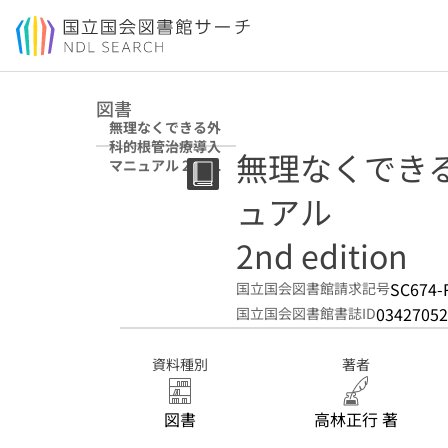
本文へ移動
図書
無理なくできる外
科的根管治療導入
無理なくでき
マニュアル 2nd
edition
ュアル
2nd edition
SC674-
国立国会図書館請求記号
03427052
国立国会図書館書誌ID
資料種別
著者
図書
高林正行 著