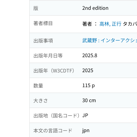
2nd edition
版
著者標目
著者 ：
高林, 正行
タカバ
武蔵野 : インターアクショ
出版事項
2025.8
出版年月日等
2025
出版年（W3CDTF）
115 p
数量
30 cm
大きさ
JP
出版地（国名コード）
jpn
本文の言語コード