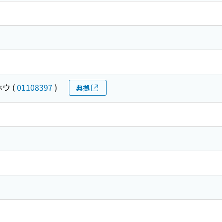
ホウ
(
01108397
)
典拠