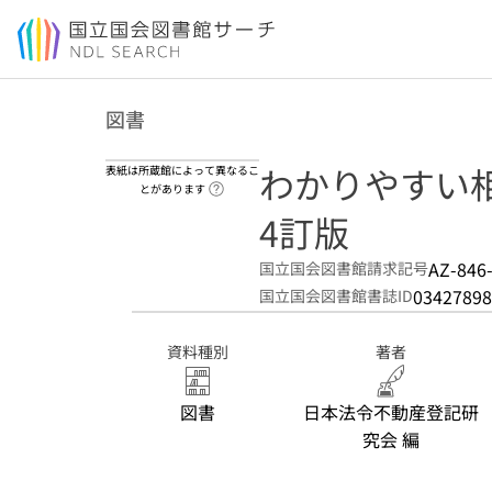
本文へ移動
図書
わかりやすい
表紙は所蔵館によって異なるこ
ヘルプページへのリンク
とがあります
4訂版
AZ-846
国立国会図書館請求記号
03427898
国立国会図書館書誌ID
資料種別
著者
図書
日本法令不動産登記研
究会 編