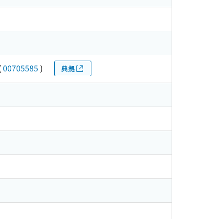
(
00705585
)
典拠