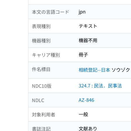
jpn
本文の言語コード
テキスト
表現種別
機器不用
機器種別
冊子
キャリア種別
件名標目
相続登記--日本
ソウゾク
324.7 : 民法．民事法
NDC10版
AZ-846
NDLC
一般
対象利用者
文献あり
書誌注記