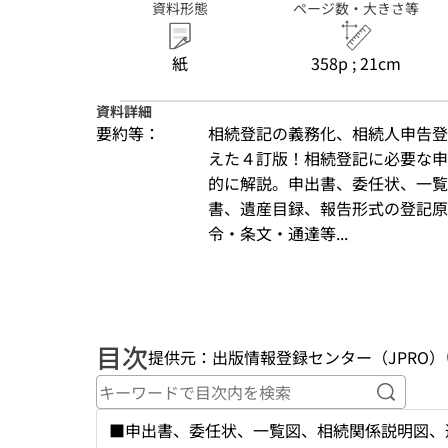
資料形態
ページ数・大きさ等
紙
358p ; 21cm
資料詳細
要約等：
相続登記の義務化、相続人申告登
えた４訂版！相続登記に必要な申
的に解説。申出書、委任状、一覧
書、遺産目録、報告形式の登記原
令・条文・通達等...
目次
提供元：出版情報登録センター（JPRO）
キーワ
■申出書、委任状、一覧図、相続関係説明図、