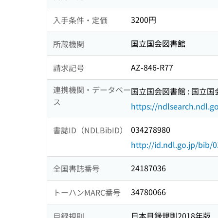
3200円
入手条件・定価
国立国会図書館
所蔵機関
AZ-846-R77
請求記号
連携機関・データベー
国立国会図書館 : 国立
ス
https://ndlsearch.ndl.go
034278980
書誌ID（NDLBibID）
http://id.ndl.go.jp/bib
24187036
全国書誌番号
34780066
トーハンMARC番号
日本目録規則2018年版
目録規則