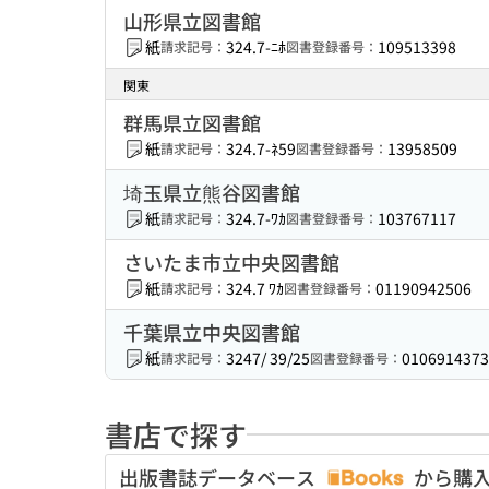
山形県立図書館
紙
324.7-ﾆﾎ
109513398
請求記号：
図書登録番号：
関東
群馬県立図書館
紙
324.7-ﾈ59
13958509
請求記号：
図書登録番号：
埼玉県立熊谷図書館
紙
324.7-ﾜｶ
103767117
請求記号：
図書登録番号：
さいたま市立中央図書館
紙
324.7 ﾜｶ
01190942506
請求記号：
図書登録番号：
千葉県立中央図書館
紙
3247/ 39/25
0106914373
請求記号：
図書登録番号：
書店で探す
出版書誌データベース
から購