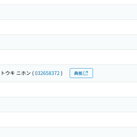
 トウキ ニホン
(
032658372
)
典拠