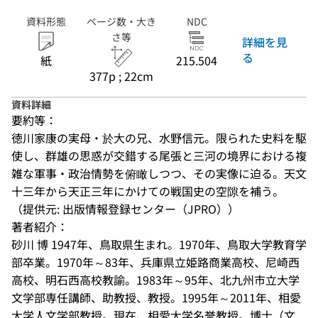
資料形態
ページ数・大き
NDC
さ等
詳細を見
る
紙
215.504
377p ; 22cm
資料詳細
要約等：
徳川家康の実母・於大の兄、水野信元。限られた史料を駆
使し、群雄の思惑が交錯する尾張と三河の境界における複
雑な軍事・政治情勢を俯瞰しつつ、その実像に迫る。天文
十三年から天正三年にかけての戦国史の空隙を補う。
（提供元: 出版情報登録センター（JPRO））
著者紹介：
砂川 博 1947年、鳥取県生まれ。1970年、鳥取大学教育学
部卒業。1970年～83年、兵庫県立姫路商業高校、尼崎西
高校、明石西高校教諭。1983年～95年、北九州市立大学
文学部専任講師、助教授、教授。1995年～2011年、相愛
大学人文学部教授。現在、相愛大学名誉教授。博士（文