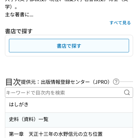
学）。

主な著書に...
すべて見る
書店で探す
書店で探す
目次
提供元：出版情報登録センター（JPRO）
ヘルプペ
キー
はしがき
史料（資料）一覧
第一章 天正十三年の水野信元の立ち位置