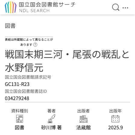
検索を開
メニ
本文へ移動
図書
表紙は所蔵館によって異なることが
ヘルプページへのリンク
あります
戦国末期三河・尾張の戦乱と
水野信元
国立国会図書館請求記号
GC131-R23
国立国会図書館書誌ID
034279248
資料種別
著者
出版者
出版年
図書
砂川博 著
法藏館
2025.9