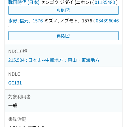
戦国時代 (日本)
センゴク ジダイ (ニホン)
(
01185480
)
典拠
水野, 信元, -1576
ミズノ, ノブモト, -1576
(
034396046
)
典拠
NDC10版
215.504 : 日本史--中部地方：東山・東海地方
NDLC
GC131
対象利用者
一般
書誌注記