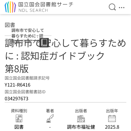
検索を開
メニ
本文へ移動
図書
調布市で安心して
暮らすために : 認
調布市で安心して暮らすため
知症ガイドブック
第8版
に : 認知症ガイドブック
第8版
国立国会図書館請求記号
Y121-R6416
国立国会図書館書誌ID
034297673
資料種別
著者
出版者
出版年
図書
-
調布市福祉健
2025.8