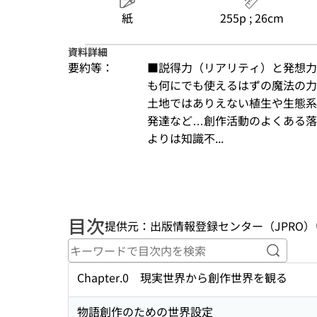
紙
255p ; 26cm
資料詳細
要約等：
■説得力（リアリティ）と発想力
も何にでも使えるはずの魔法の力
土地ではありえない植生や生態系
発達など…創作活動のよくある落
よりは知識不...
目次
提供元：出版情報登録センター（JPRO）
キーワ
Chapter.0 現実世界から創作世界を観る
物語創作のための世界設定