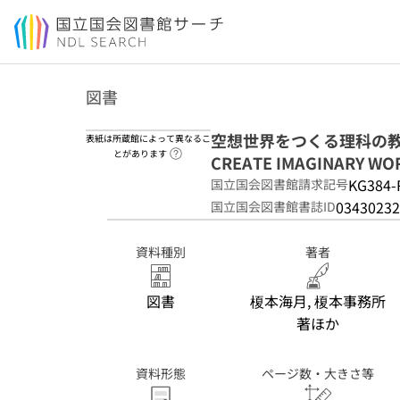
本文へ移動
図書
空想世界をつくる理科の教科書 =
表紙は所蔵館によって異なるこ
ヘルプページへのリンク
とがあります
CREATE IMAGINARY WO
KG384-
国立国会図書館請求記号
03430232
国立国会図書館書誌ID
資料種別
著者
図書
榎本海月, 榎本事務所
著ほか
資料形態
ページ数・大きさ等