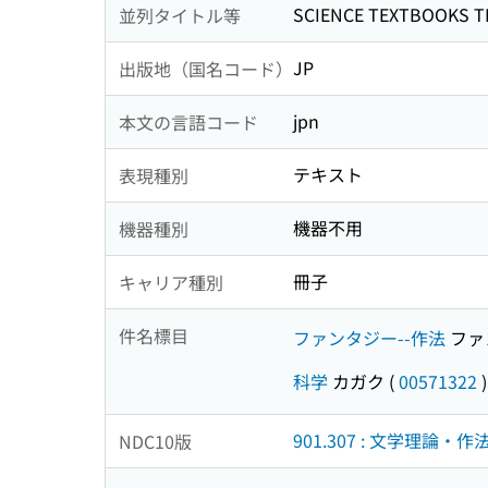
SCIENCE TEXTBOOKS T
並列タイトル等
JP
出版地（国名コード）
jpn
本文の言語コード
テキスト
表現種別
機器不用
機器種別
冊子
キャリア種別
件名標目
ファンタジー--作法
ファ
科学
カガク
(
00571322
)
901.307 : 文学理論・作
NDC10版