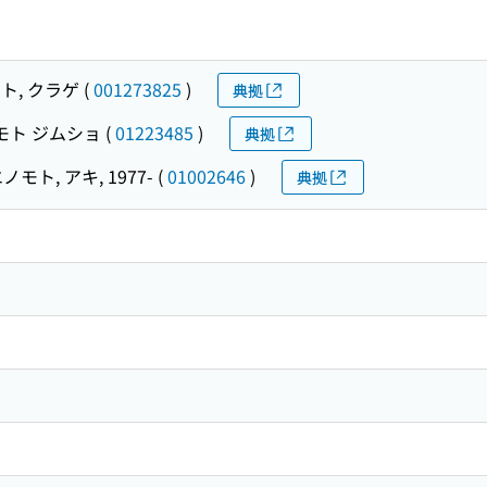
ト, クラゲ
(
001273825
)
典拠
モト ジムショ
(
01223485
)
典拠
ノモト, アキ, 1977-
(
01002646
)
典拠