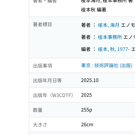
榎本海月, 榎本事務所 著
著者・編者
榎本秋 編著
著者標目
著者 ：
榎本, 海月
エノモ
著者 ：
榎本事務所
エノ
編者 ：
榎本, 秋, 1977-
エ
東京 : 技術評論社 (出版)
出版事項
2025.10
出版年月日等
2025
出版年（W3CDTF）
255p
数量
26cm
大きさ