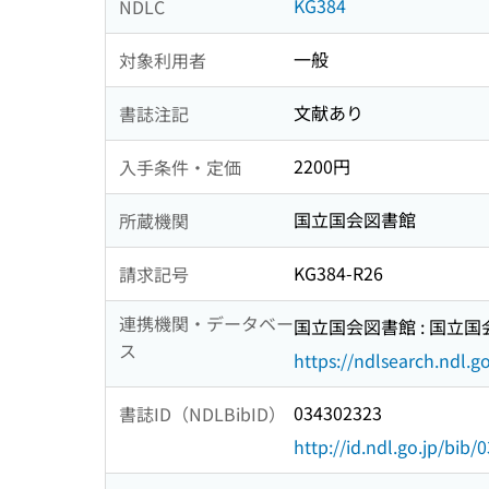
KG384
NDLC
一般
対象利用者
文献あり
書誌注記
2200円
入手条件・定価
国立国会図書館
所蔵機関
KG384-R26
請求記号
連携機関・データベー
国立国会図書館 : 国立
ス
https://ndlsearch.ndl.go
034302323
書誌ID（NDLBibID）
http://id.ndl.go.jp/bib