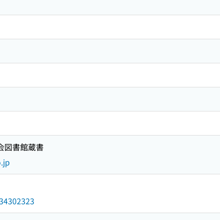
国会図書館蔵書
.jp
/034302323