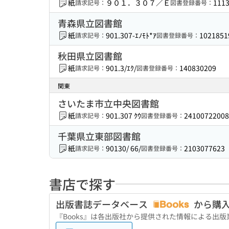
紙
９０１．３０７／Ｅ
111
請求記号：
図書登録番号：
青森県立図書館
紙
901.307-ｴﾉﾓﾄ*ｱ
1021851
請求記号：
図書登録番号：
秋田県立図書館
紙
901.3/ｴｸ/
140830209
請求記号：
図書登録番号：
関東
さいたま市立中央図書館
紙
901.307 ｸｳ
24100722008
請求記号：
図書登録番号：
千葉県立東部図書館
紙
90130/ 66/
2103077623
請求記号：
図書登録番号：
書店で探す
出版書誌データベース
から購
『Books』は各出版社から提供された情報による出