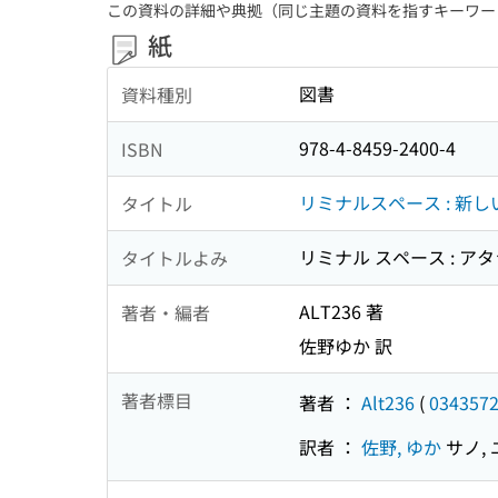
この資料の詳細や典拠（同じ主題の資料を指すキーワー
紙
図書
資料種別
978-4-8459-2400-4
ISBN
リミナルスペース : 新
タイトル
リミナル スペース : ア
タイトルよみ
ALT236 著
著者・編者
佐野ゆか 訳
著者標目
著者 ：
Alt236
(
034357
訳者 ：
佐野, ゆか
サノ, 