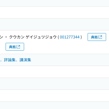
ン ・ クウカン ゲイジュツジョウ
(
001277344
)
典拠
典拠
論文集．評論集．講演集