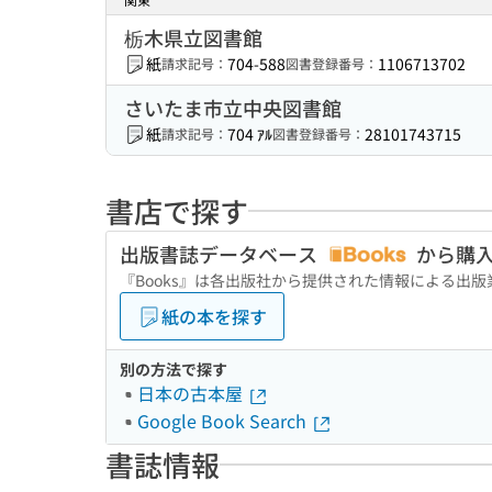
栃木県立図書館
紙
704-588
1106713702
請求記号：
図書登録番号：
さいたま市立中央図書館
紙
704 ｱﾙ
28101743715
請求記号：
図書登録番号：
書店で探す
出版書誌データベース
から購
『Books』は各出版社から提供された情報による出
紙の本を探す
別の方法で探す
日本の古本屋
Google Book Search
書誌情報