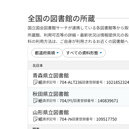
全国の図書館の所蔵
国立国会図書館サーチが連携している各図書館等から取
所蔵館、利用可否等の詳細・最新状況は情報提供元の各
料の利用方法は、ご自身が利用されるお近くの図書館
北日本
青森県立図書館
紙
704-ALT236
102185232
請求記号：
図書登録番号：
秋田県立図書館
紙
704/ｱﾘ/
140839671
請求記号：
図書登録番号：
山形県立図書館
紙
704-ｱﾙ
109517750
請求記号：
図書登録番号：
関東