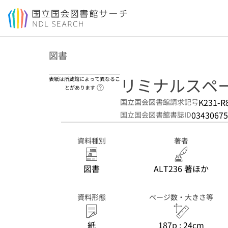
本文へ移動
図書
リミナルスペー
表紙は所蔵館によって異なるこ
ヘルプページへのリンク
とがあります
K231-R
国立国会図書館請求記号
03430675
国立国会図書館書誌ID
資料種別
著者
図書
ALT236 著ほか
資料形態
ページ数・大きさ等
紙
187p ; 24cm