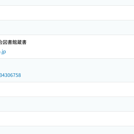
国会図書館蔵書
.jp
/034306758