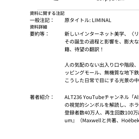
資料に関する注記
一般注記：
原タイトル: LIMINAL
資料詳細
要約等：
新しいインターネット美学、〈リ
その誕生の過程と影響を、膨大な
籍、待望の翻訳！

人の気配のない出入り口や階段、
ッピングモール、無機質な地下鉄
こうした日常で目にする光景の中に
著者紹介：
ALT236 YouTubeチャンネ
の視覚的シンボルを解読し、ホラ
登録者数40万人、再生回数100万超
um』（Maxwellと共著、Hoëbeke