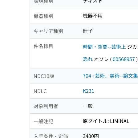
テキスト
表現種別
機器不用
機器種別
冊子
キャリア種別
件名標目
時間・空間--芸術上
ジカ
恐れ
オソレ
(
00568957
)
704 : 芸術．美術--
NDC10版
K231
NDLC
一般
対象利用者
原タイトル: LIMINAL
一般注記
3400円
入手条件・定価