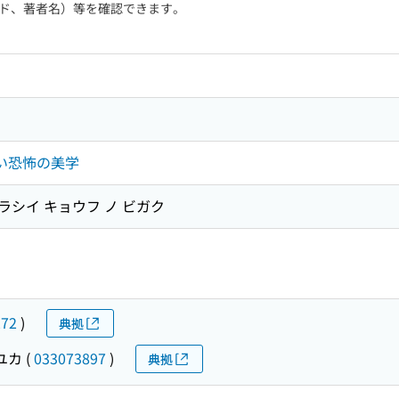
ド、著者名）等を確認できます。
しい恐怖の美学
タラシイ キョウフ ノ ビガク
272
)
典拠
ユカ
(
033073897
)
典拠