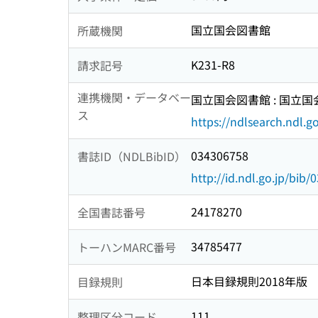
国立国会図書館
所蔵機関
K231-R8
請求記号
連携機関・データベー
国立国会図書館 : 国立
ス
https://ndlsearch.ndl.go
034306758
書誌ID（NDLBibID）
http://id.ndl.go.jp/bib
24178270
全国書誌番号
34785477
トーハンMARC番号
日本目録規則2018年版
目録規則
111
整理区分コード