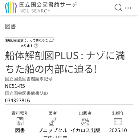
検索を開
メニ
本文へ移動
図書
表紙は所蔵館によって異なることが
ヘルプページへのリンク
あります
船体解剖図PLUS : ナゾに満
ちた船の内部に迫る!
国立国会図書館請求記号
NC51-R5
国立国会図書館書誌ID
034323816
資料種別
著者
出版者
出版年
図書
プニップクル
イカロス出版
2025.10
ーズ中村辰美