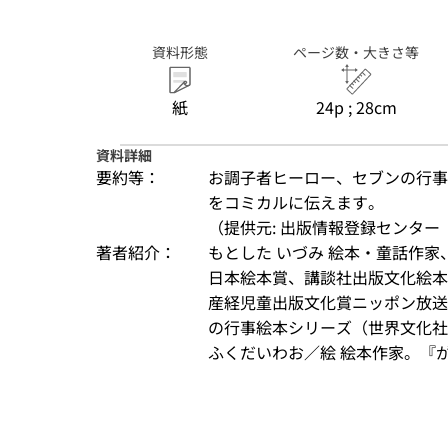
資料形態
ページ数・大きさ等
紙
24p ; 28cm
資料詳細
要約等：
お調子者ヒーロー、セブンの行事
をコミカルに伝えます。
（提供元: 出版情報登録センター（
著者紹介：
もとした いづみ 絵本・童話作
日本絵本賞、講談社出版文化絵本
産経児童出版文化賞ニッポン放送
の行事絵本シリーズ（世界文化社
ふくだいわお／絵 絵本作家。『がた