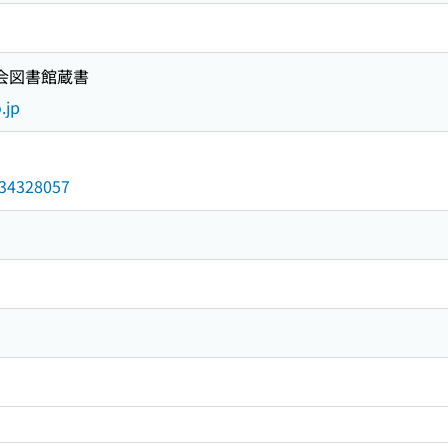
国会図書館蔵書
.jp
/034328057