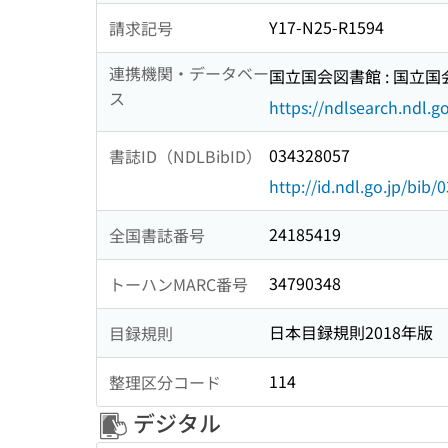
Y17-N25-R1594
請求記号
連携機関・データベー
国立国会図書館 : 国立
ス
https://ndlsearch.ndl.go
034328057
書誌ID（NDLBibID）
http://id.ndl.go.jp/bib
24185419
全国書誌番号
34790348
トーハンMARC番号
日本目録規則2018年版
目録規則
114
整理区分コード
デジタル