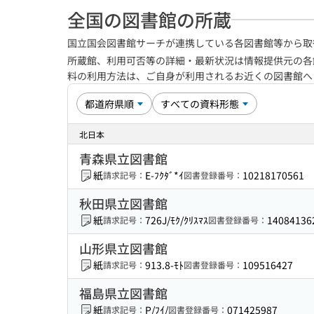
全国の図書館の所蔵
国立国会図書館サーチが連携している各図書館等から取
所蔵館、利用可否等の詳細・最新状況は情報提供元の各
料の利用方法は、ご自身が利用されるお近くの図書館
北日本
青森県立図書館
紙
E-ﾌｸﾀﾞ*ｲ
10218170561
請求記号：
図書登録番号：
秋田県立図書館
紙
726J/ﾓｸ/ｸﾘｽﾏｽ
14084136
請求記号：
図書登録番号：
山形県立図書館
紙
913.8-ﾓﾄ
109516427
請求記号：
図書登録番号：
福島県立図書館
紙
P/ﾌｲ/
071425987
請求記号：
図書登録番号：