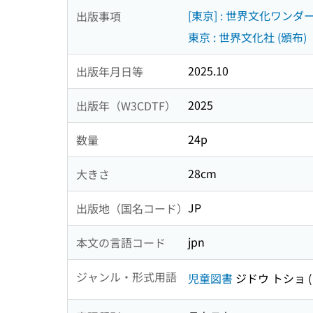
[東京] : 世界文化ワンダ
出版事項
東京 : 世界文化社 (頒布)
2025.10
出版年月日等
2025
出版年（W3CDTF）
24p
数量
28cm
大きさ
JP
出版地（国名コード）
jpn
本文の言語コード
ジャンル・形式用語
児童図書
ジドウ トショ