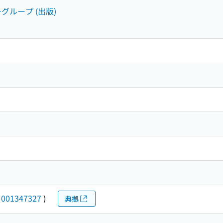
ーグループ (出版)
(
001347327
)
典拠