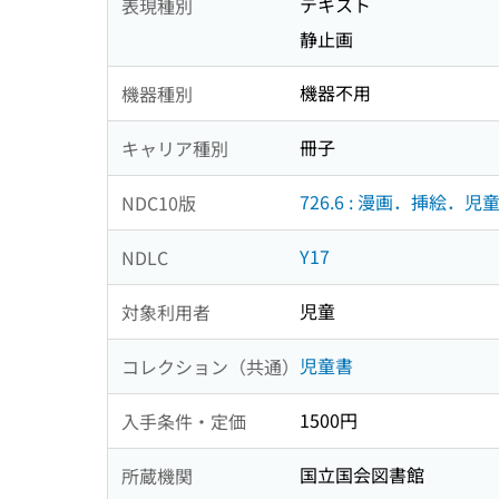
テキスト
表現種別
静止画
機器不用
機器種別
冊子
キャリア種別
726.6 : 漫画．挿絵．児
NDC10版
Y17
NDLC
児童
対象利用者
児童書
コレクション（共通）
1500円
入手条件・定価
国立国会図書館
所蔵機関