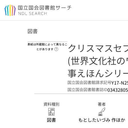
本文へ移動
図書
クリスマスセ
表紙は所蔵館によって異なるこ
ヘルプページへのリンク
とがあります
(世界文化社の
事えほんシリー
Y17-N2
国立国会図書館請求記号
03432805
国立国会図書館書誌ID
資料種別
著者
図書
もとしたいづみ 作ほか